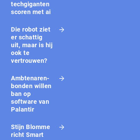
techgiganten
scoren met ai
Die robot ziet
er schattig
uit, maar is hij
ook te
vertrouwen?
Amb­te­na­ren­
bon­den willen
ban op
software van
Palantir
Stijn Blomme
richt Smart