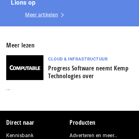
Lions op
Meer artikelen
Meer lezen
CLOUD & INFRASTRUCTUUR
Progress Software neemt Kemp
Technologies over
...
Footer
Direct naar
Producten
Kennisbank
Adverteren en meer…