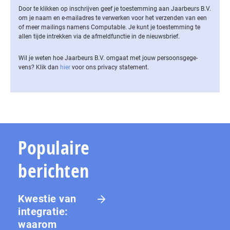
Door te klikken op inschrijven geef je toestemming aan Jaarbeurs B.V.
om je naam en e-mailadres te verwerken voor het verzenden van een
of meer mailings namens Computable. Je kunt je toestemming te
allen tijde intrekken via de af­meld­func­tie in de nieuwsbrief.
Wil je weten hoe Jaarbeurs B.V. omgaat met jouw per­soons­ge­ge­
vens? Klik dan
hier
voor ons privacy statement.
Populaire
berichten
Kwestie van
integratie:
waarom