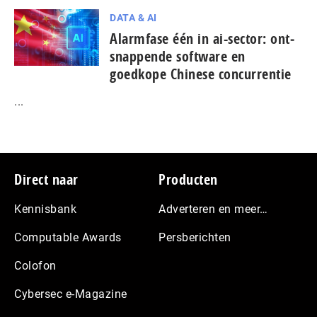
DATA & AI
Alarmfase één in ai-sector: ont­
snap­pen­de software en
goedkope Chinese con­cur­ren­tie
...
Footer
Direct naar
Producten
Kennisbank
Adverteren en meer…
Computable Awards
Persberichten
Colofon
Cybersec e-Magazine