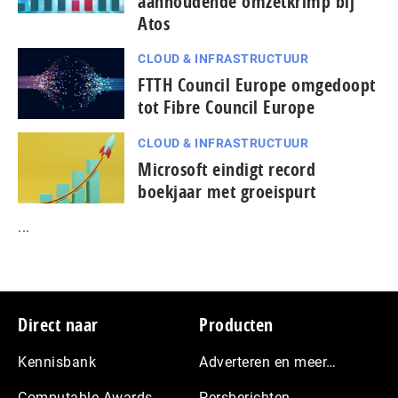
aanhoudende omzetkrimp bij
Atos
CLOUD & INFRASTRUCTUUR
FTTH Council Europe omgedoopt
tot Fibre Council Europe
CLOUD & INFRASTRUCTUUR
Microsoft eindigt record
boekjaar met groeispurt
...
Footer
Direct naar
Producten
Kennisbank
Adverteren en meer…
Computable Awards
Persberichten