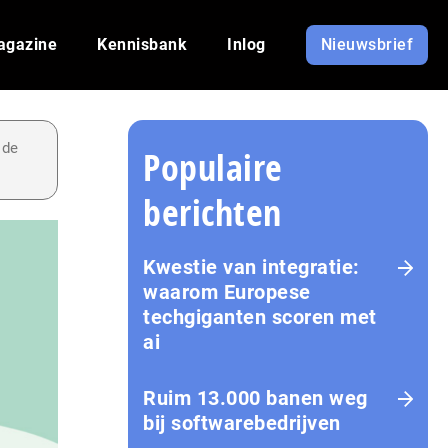
agazine
Kennisbank
Inlog
Nieuwsbrief
 de
Populaire
berichten
Kwestie van integratie:
waarom Europese
techgiganten scoren met
ai
Ruim 13.000 banen weg
bij softwarebedrijven