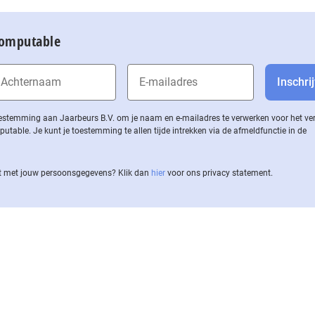
Computable
 toestemming aan Jaarbeurs B.V. om je naam en e-mailadres te verwerken voor het v
ble. Je kunt je toestemming te allen tijde intrekken via de af­meld­func­tie in de
 met jouw per­soons­ge­ge­vens? Klik dan
hier
voor ons privacy statement.