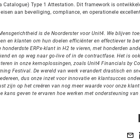
 Catalogue) Type 1 Attestation. Dit framework is ontwikkel
e eisen aan beveiliging, compliance, en operationele excellen
Mensgerichtheid is de Noorderster voor Unit4. We blijven to
 en klanten om hun doelen efficiënter en effectiever te ber
honderdste ERPx-klant in H2 te vieren, met honderden ande
ekend en op weg naar go-live of in de contractfase. Het is oo
teren in onze kernoplossingen, zoals Unit4 Financials by Co
ning Festival. De wereld van werk verandert drastisch en sne
iedereen, dus onze inzet voor innovatie en klantsucces onde
st zijn op het creëren van nog meer waarde voor onze klant
e kans geven te ervaren hoe werken met ondersteuning van 