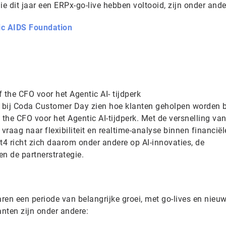
ie dit jaar een ERPx-go-live hebben voltooid, zijn onder ande
ric AIDS Foundation
 the CFO voor het Agentic AI- tijdperk
ls bij Coda Customer Day zien hoe klanten geholpen worden b
 the CFO voor het Agentic AI-tijdperk. Met de versnelling va
vraag naar flexibiliteit en realtime-analyse binnen financiël
4 richt zich daarom onder andere op AI-innovaties, de
 en de partnerstrategie.
n een periode van belangrijke groei, met go-lives en nieu
anten zijn onder andere: