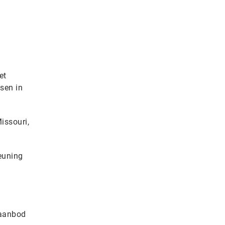
et
sen in
issouri,
euning
 aanbod