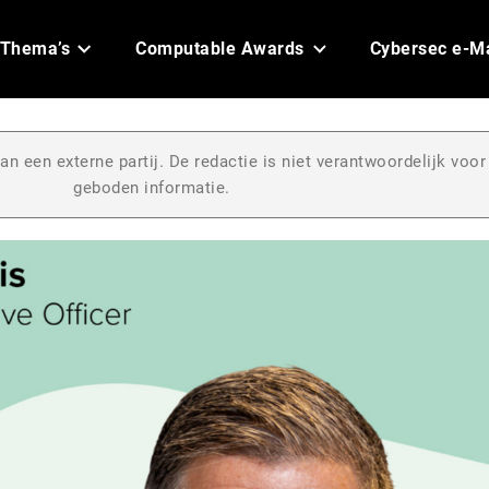
Thema’s
Computable Awards
Cybersec e-M
an een externe partij. De redactie is niet verantwoordelijk voor
geboden informatie.