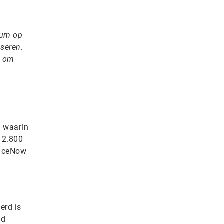
tum op
seren.
t om
l waarin
m 2.800
viceNow
erd is
ud