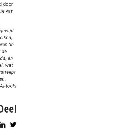
d door
tie van
egewijd
eiken,
ren ‘in
k de
da, en
l, wat
rstreept
en,
AI-tools
Deel