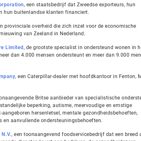
orporation
, een staatsbedrijf dat Zweedse exporteurs, hun
 hun buitenlandse klanten financiert.
en provinciale overheid die zich inzet voor de economische
ernieuwing van Zeeland in Nederland.
e Limited
, de grootste specialist in ondersteund wonen in h
e meer dan 4.000 mensen ondersteunt en meer dan 9.000 men
ompany
, een Caterpillar-dealer met hoofdkantoor in Fenton, M
oonaangevende Britse aanbieder van specialistische onderst
tandelijke beperking, autisme, meervoudige en ernstige
t-aangeboren hersenletsel, mentale gezondheidsbehoeften,
es en aanvullende ondersteuningsbehoeften.
 N.V.
, een toonaangevend foodservicebedrijf dat een breed