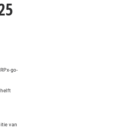
25
ERPx-go-
helft
itie van