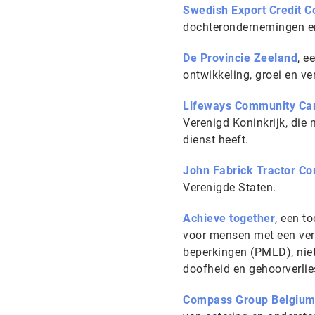
Swedish Export Credit C
dochterondernemingen en
De Provincie Zeeland
, e
ontwikkeling, groei en v
Lifeways Community Car
Verenigd Koninkrijk, di
dienst heeft.
John Fabrick Tractor C
Verenigde Staten.
Achieve together
, een t
voor mensen met een vers
beperkingen (PMLD), nie
doofheid en gehoorverli
Compass Group Belgium