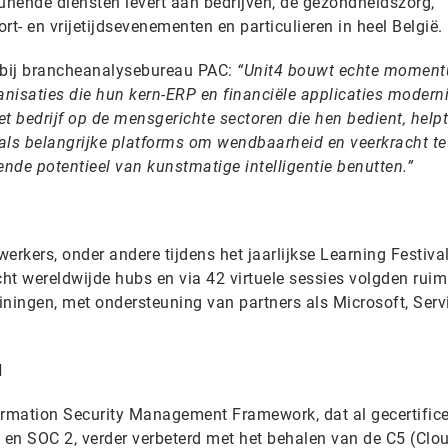
unende diensten levert aan bedrijven, de gezondheidszorg,
ort- en vrijetijdsevenementen en particulieren in heel België.
t bij brancheanalysebureau PAC:
“Unit4 bouwt echte momen
nisaties die hun kern-ERP en financiële applicaties moderni
t bedrijf op de mensgerichte sectoren die hen bedient, help
als belangrijke platforms om wendbaarheid en veerkracht te
iende potentieel van kunstmatige intelligentie benutten.”
werkers, onder andere tijdens het jaarlijkse Learning Festiva
 acht wereldwijde hubs en via 42 virtuele sessies volgden rui
iningen, met ondersteuning van partners als Microsoft, Ser
d
ormation Security Management Framework, dat al gecertifice
en SOC 2, verder verbeterd met het behalen van de C5 (Clo