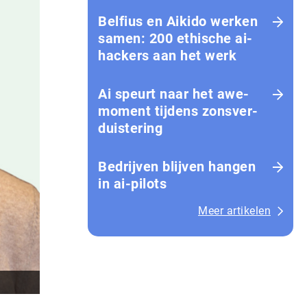
Belfius en Aikido werken
samen: 200 ethische ai-
hackers aan het werk
Ai speurt naar het awe-
moment tijdens zons­ver­
duis­te­ring
Bedrijven blijven hangen
in ai-pilots
Meer artikelen