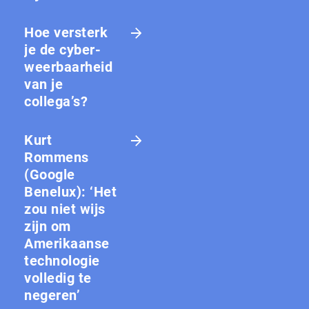
Hoe versterk
je de cy­ber­
weer­baar­heid
van je
collega’s?
Kurt
Rommens
(Google
Benelux): ‘Het
zou niet wijs
zijn om
Amerikaanse
technologie
volledig te
negeren’