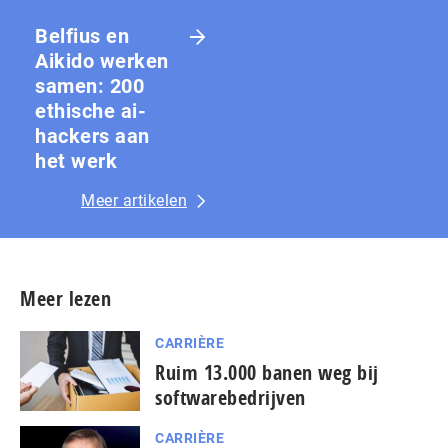
Belfius en
Aikido werken
samen: 200
ethische ai-
hackers aan
het werk
Meer artikelen
Meer lezen
CARRIÈRE
Ruim 13.000 banen weg bij
softwarebedrijven
CARRIÈRE