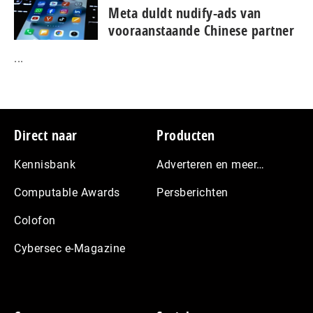
Meta duldt nudify-ads van
vooraanstaande Chinese partner
...
Footer
Direct naar
Producten
Kennisbank
Adverteren en meer…
Computable Awards
Persberichten
Colofon
Cybersec e-Magazine