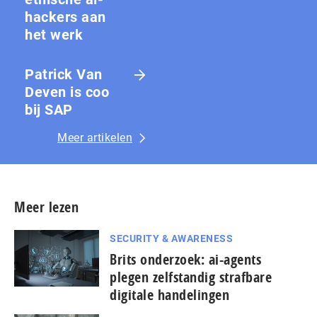
hackers aan
het werk
Patrick Van
Deven is coo
bij SAP
Meer artikelen
Meer lezen
SECURITY & AWARENESS
Brits onderzoek: ai-agents
plegen zelfstandig strafbare
digitale handelingen