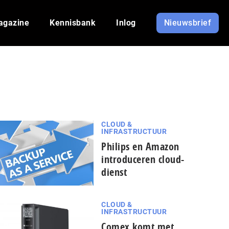
agazine
Kennisbank
Inlog
Nieuwsbrief
CLOUD &
INFRASTRUCTUUR
Philips en Amazon
introduceren cloud-
dienst
CLOUD &
INFRASTRUCTUUR
Comex komt met