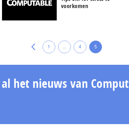
voorkomen
pagina
vorige
de
naar
Tussenliggende
Ga
1
…
4
5
Ga
Ga
Ga
pagina's
naar
naar
naar
weggelaten
pagina
pagina
pagina
n al het nieuws van Comput