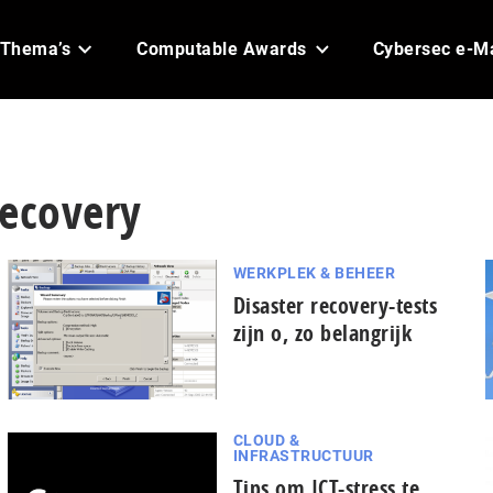
Thema’s
Computable Awards
Cybersec e-M
recovery
WERKPLEK & BEHEER
Disaster recovery-tests
zijn o, zo belangrijk
CLOUD &
INFRASTRUCTUUR
Tips om ICT-stress te