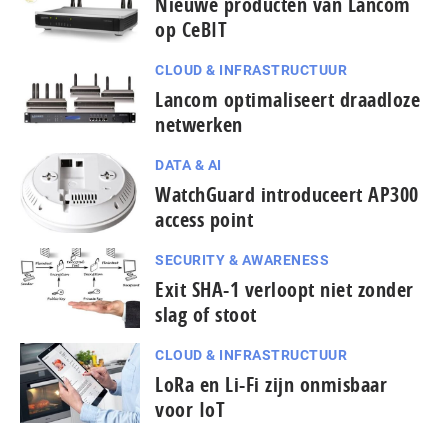
Nieuwe producten van Lancom
op CeBIT
CLOUD & INFRASTRUCTUUR
Lancom optimaliseert draadloze
netwerken
DATA & AI
WatchGuard introduceert AP300
access point
SECURITY & AWARENESS
Exit SHA-1 verloopt niet zonder
slag of stoot
CLOUD & INFRASTRUCTUUR
pagina
LoRa en Li-Fi zijn onmisbaar
vorige
voor IoT
de