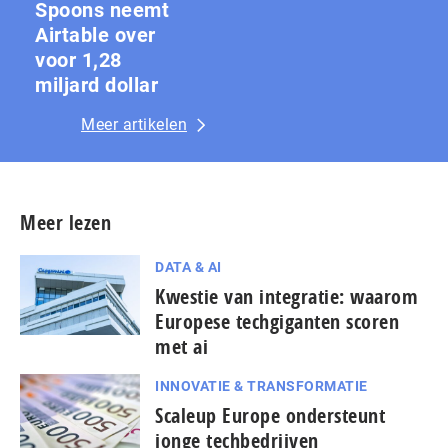
Spoons neemt
Airtable over
voor 1,28
miljard dollar
Meer artikelen
Meer lezen
DATA & AI
Kwestie van integratie: waarom
Europese techgiganten scoren
met ai
INNOVATIE & TRANSFORMATIE
Scaleup Europe ondersteunt
jonge techbedrijven