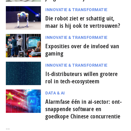
INNOVATIE & TRANSFORMATIE
Die robot ziet er schattig uit,
maar is hij ook te vertrouwen?
INNOVATIE & TRANSFORMATIE
Exposities over de invloed van
gaming
INNOVATIE & TRANSFORMATIE
It-dis­tri­bu­teurs willen grotere
rol in tech-ecosysteem
DATA & AI
Alarmfase één in ai-sector: ont­
snap­pen­de software en
goedkope Chinese con­cur­ren­tie
...