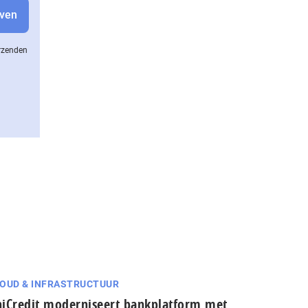
erzenden
OUD & INFRASTRUCTUUR
iCredit moderniseert bankplatform met