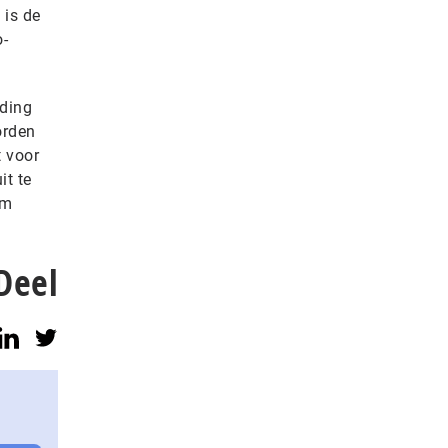
 is de
o-
iding
orden
t voor
it te
em
Deel