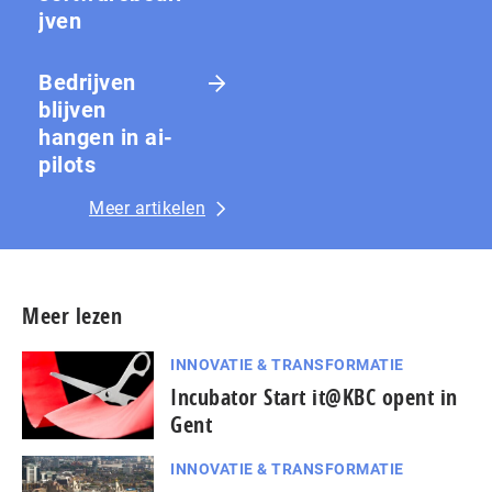
jven
Bedrijven
blijven
hangen in ai-
pilots
Meer artikelen
Meer lezen
INNOVATIE & TRANSFORMATIE
Incubator Start it@KBC opent in
Gent
INNOVATIE & TRANSFORMATIE