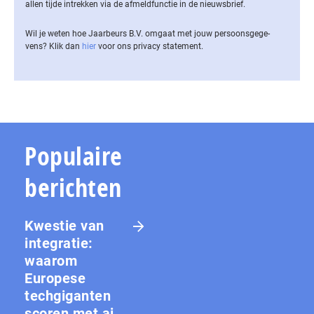
allen tijde intrekken via de af­meld­func­tie in de nieuwsbrief.
Wil je weten hoe Jaarbeurs B.V. omgaat met jouw per­soons­ge­ge­
vens? Klik dan
hier
voor ons privacy statement.
Populaire
berichten
Kwestie van
integratie:
waarom
Europese
techgiganten
scoren met ai