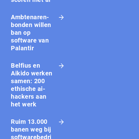
Amb­te­na­ren­
bon­den willen
ban op
software van
Palantir
Belfius en
Aikido werken
samen: 200
ethische ai-
hackers aan
het werk
Ruim 13.000
banen weg bij
softwarebedri