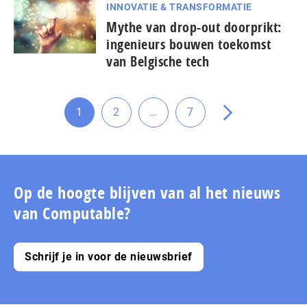
INNOVATIE & TRANSFORMATIE
Mythe van drop-out doorprikt:
ingenieurs bouwen toekomst
van Belgische tech
Tussenliggende
1
2
…
7
Ga
Ga
Ga
Ga
pagina's
naar
naar
naar
naar
weggelaten
pagina
pagina
pagina
de
volgende
pagina
Op de hoogte blijven van al het nieuws
van Computable?
Schrijf je in voor de nieuwsbrief