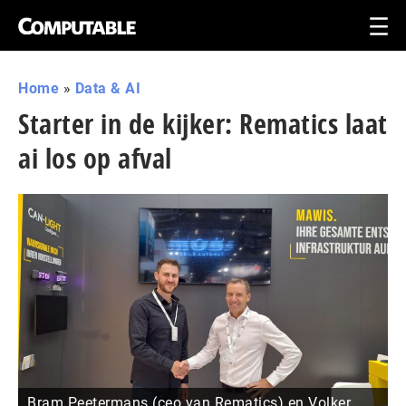
Home
»
Data & AI
Starter in de kijker: Rematics laat
ai los op afval
Bram Peetermans (ceo van Rematics) en Volker