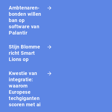
Amb­te­na­ren­
bon­den willen
ban op
software van
Palantir
Stijn Blomme
richt Smart
Lions op
Kwestie van
integratie:
waarom
Europese
techgiganten
scoren met ai