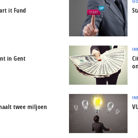
GO
art it Fund
St
IN
nt in Gent
Ci
on
IN
haalt twee miljoen
VU