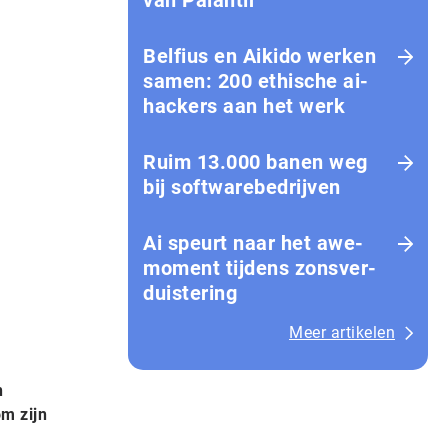
van Palantir
Belfius en Aikido werken
samen: 200 ethische ai-
hackers aan het werk
Ruim 13.000 banen weg
bij softwarebedrijven
Ai speurt naar het awe-
moment tijdens zons­ver­
duis­te­ring
Meer artikelen
n
om zijn