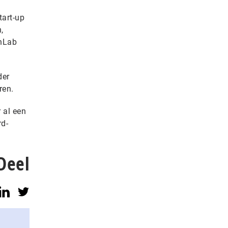
tart-up
,
enLab
der
ren.
 al een
rd-
Deel