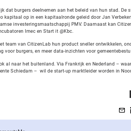
jk dat burgers deelnemen aan het beleid van hun stad. De s
o kapitaal op in een kapitaalronde geleid door Jan Verbeken
aamse investeringsmaatschappij PMV. Daarnaast kan Citiz
ncubatoren Imec en Start it @Kbc.
 het team van CitizenLab hun product sneller ontwikkelen, on
ng voor burgers, en meer data-inzichten voor gemeentebestu
ook al naar het buitenland. Via Frankrijk en Nederland – waar
nte Schiedam – wil de start-up marktleider worden in Noo