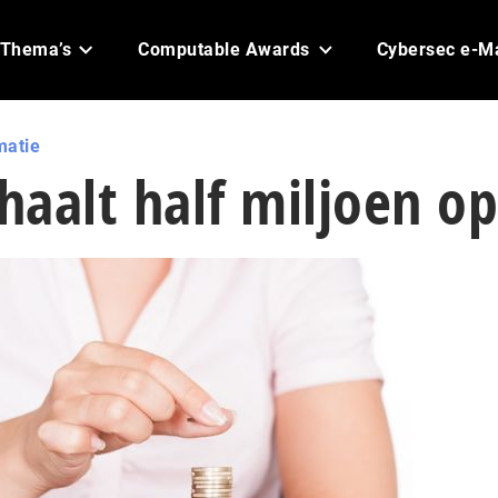
Thema’s
Computable Awards
Cybersec e-M
matie
 haalt half miljoen op