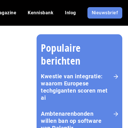
agazine
Kennisbank
Inlog
Nieuwsbrief
Populaire
berichten
Kwestie van integratie:
waarom Europese
techgiganten scoren met
ai
Amb­te­na­ren­bon­den
willen ban op software