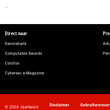
...
Footer
Direct naar
Pro
Kennisbank
Adv
Computable Awards
Per
Colofon
Cybersec e-Magazine
Disclaimer
Gebruikersvoo
© 2026 Jaarbeurs