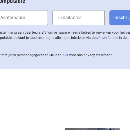
Computable
 toestemming aan Jaarbeurs B.V. om je naam en e-mailadres te verwerken voor het v
ble. Je kunt je toestemming te allen tijde intrekken via de af­meld­func­tie in de
 met jouw per­soons­ge­ge­vens? Klik dan
hier
voor ons privacy statement.