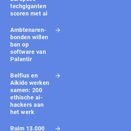
techgiganten
scoren met ai
Amb­te­na­ren­
bon­den willen
ban op
software van
Palantir
Belfius en
Aikido werken
samen: 200
ethische ai-
hackers aan
het werk
Ruim 13.000