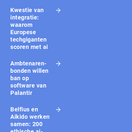
Kwestie van
integratie:
waarom
Europese
techgiganten
scoren met ai
Amb­te­na­ren­
bon­den willen
ban op
software van
Palantir
Belfius en
Aikido werken
samen: 200
ethische ai-