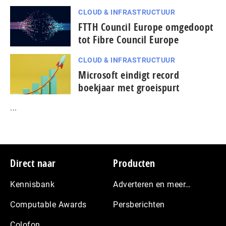
CLOUD & INFRASTRUCTUUR
FTTH Council Europe omgedoopt
tot Fibre Council Europe
CLOUD & INFRASTRUCTUUR
Microsoft eindigt record
boekjaar met groeispurt
...
Footer
Direct naar
Producten
Kennisbank
Adverteren en meer…
Computable Awards
Persberichten
Colofon