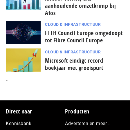
aanhoudende omzetkrimp bij
Atos
CLOUD & INFRASTRUCTUUR
FTTH Council Europe omgedoopt
tot Fibre Council Europe
CLOUD & INFRASTRUCTUUR
Microsoft eindigt record
boekjaar met groeispurt
...
Footer
Direct naar
Producten
Kennisbank
Adverteren en meer…