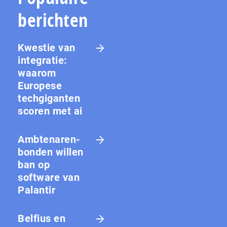
berichten
Kwestie van
integratie:
waarom
Europese
techgiganten
scoren met ai
Amb­te­na­ren­
bon­den willen
ban op
software van
Palantir
Belfius en