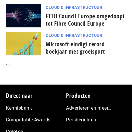
CLOUD & INFRASTRUCTUUR
FTTH Council Europe omgedoopt
tot Fibre Council Europe
CLOUD & INFRASTRUCTUUR
Microsoft eindigt record
boekjaar met groeispurt
...
Footer
Direct naar
Producten
Kennisbank
Adverteren en meer…
Computable Awards
Persberichten
Colofon