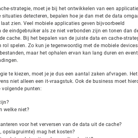
che-strategie, moet je bij het ontwikkelen van een applicati
ne situaties detecteren, bepalen hoe je dan met de data omga
 laat zien. Veel mobiele applicaties geven bijvoorbeeld
de eindgebruiker als ze niet verbonden zijn en tonen dan de
e cache. Bij het bepalen van de juiste data en cache-strate
n rol spelen. Zo kun je tegenwoordig met de mobiele device
e bestanden, maar het ophalen ervan kan lang duren en event
ndingen.
gie te kiezen, moet je je dus een aantal zaken afvragen. Het
uwens niet alleen een it-vraagstuk. Ook de business moet hier
e volgende punten:
ijn?
n welke niet?
 hanteren voor het verversen van de data uit de cache?
ij, opslagruimte) mag het kosten?