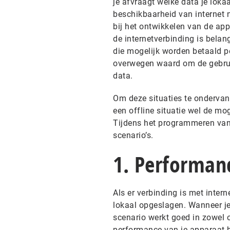
je afvraagt welke data je lokaa
beschikbaarheid van internet n
bij het ontwikkelen van de app
de internetverbinding is bela
die mogelijk worden betaald pe
overwegen waard om de gebrui
data.
Om deze situaties te ondervang
een offline situatie wel de mo
Tijdens het programmeren van 
scenario’s.
1. Performan
Als er verbinding is met inter
lokaal opgeslagen. Wanneer je
scenario werkt goed in zowel on
performance van je apparaat b