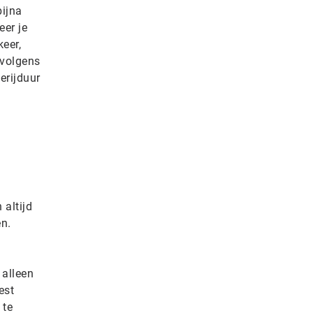
bijna
eer je
eer,
rvolgens
erijduur
 altijd
en.
 alleen
est
 te