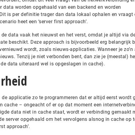
 er data worden opgehaald van een backend en worden
Dit is per definitie trager dan data lokaal ophalen en vraagt
cenario heet een ‘server first approach’.
s de data vaak het nieuwst en het verst, omdat je altijd via d
ate beschikt. Deze approach is bijvoorbeeld erg belangrijk b
 vernieuwd wordt, zoals nieuws-applicaties. Wanneer je zo’n
 nieuws. Tenzij je niet verbonden bent, dan zie je (meestal) he
e data uiteraard wel is opgeslagen in cache).
arheid
 de applicatie zo te programmeren dat er altijd eerst wordt
 in cache – ongeacht of er op dat moment een internetverbin
igde data niet in cache staat, wordt er verbinding gemaakt 
 de server opgehaald om het vervolgens alsnog in cache op t
rst approach’.