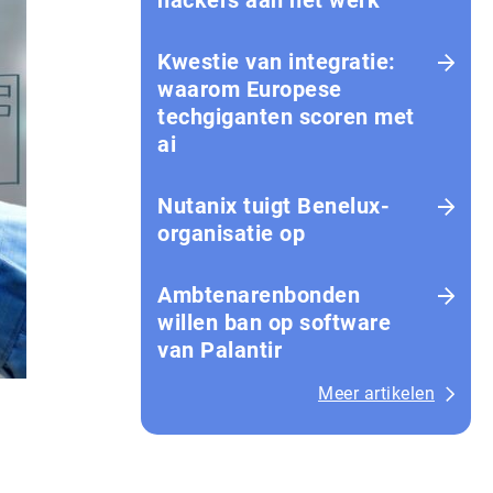
hackers aan het werk
Kwestie van integratie:
waarom Europese
techgiganten scoren met
ai
Nutanix tuigt Benelux-
organisatie op
Amb­te­na­ren­bon­den
willen ban op software
van Palantir
Meer artikelen