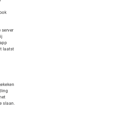
 ook
e server
ij
 app
t laatst
 gekeken
ding
met
e slaan.