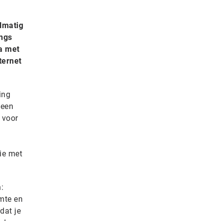
elmatig
angs
ma met
ternet
ing
geen
 voor
ie met
:
mte en
dat je