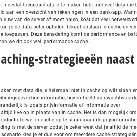
t meestal toegepast als je te maken hebt met veel data die 
eeld aan een overzicht van rekeningen in een bank-app. Wann
nieuw van de server af moet halen, kost dat veel netwerkverk
kun je de data beter ophalen, lokaal opslaan in cache en ve
tie toepassen. Deze benadering komt de performance en batt
en we dit ook wel ‘performance cache’.
caching-strategieeën naast
ken met data die je helemaal niet in cache op wilt slaan en
eiligingsgevoelige informatie, bijvoorbeeld aan wachtwoord
randerlijk is, zoals prijsinformatie of informatie over
 altijd live op in plaats van in cache. Het is dan mogelijk om
roductinfo wel in cache op te slaan maar de prijsinformatie
ding is met de server, zodat je zeker weet dat je altijd de me
it scenario kies je er dus voor om meerdere cache-strategieën