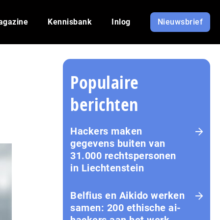
agazine
Kennisbank
Inlog
Nieuwsbrief
Populaire
berichten
Hackers maken
gegevens buiten van
31.000 rechtspersonen
in Liechtenstein
Belfius en Aikido werken
samen: 200 ethische ai-