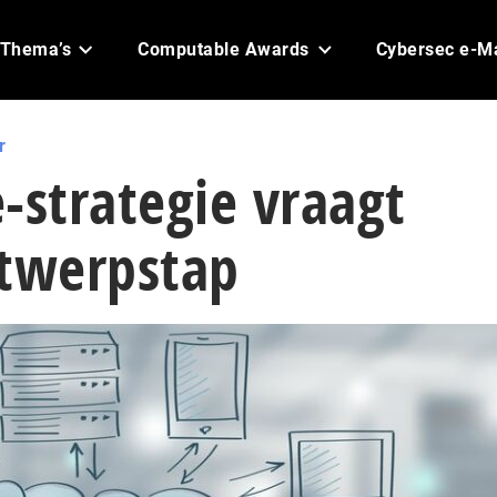
Thema’s
Computable Awards
Cybersec e-M
r
-strategie vraagt
ntwerpstap