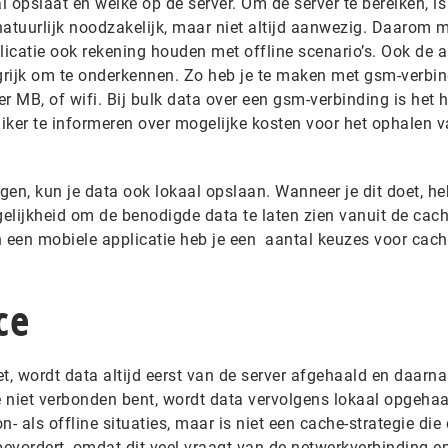
l opslaat en welke op de server. Om de server te bereiken, is
atuurlijk noodzakelijk, maar niet altijd aanwezig. Daarom m
licatie ook rekening houden met offline scenario’s. Ook de 
ngrijk om te onderkennen. Zo heb je te maken met gsm-verbin
r MB, of wifi. Bij bulk data over een gsm-verbinding is het h
ker te informeren over mogelijke kosten voor het ophalen 
en, kun je data ook lokaal opslaan. Wanneer je dit doet, heb
gelijkheid om de benodigde data te laten zien vanuit de cach
een mobiele applicatie heb je een aantal keuzes voor cach
ce
net, wordt data altijd eerst van de server afgehaald en daarn
 niet verbonden bent, wordt data vervolgens lokaal opgehaal
- als offline situaties, maar is niet een cache-strategie die
evordert, omdat dit veel vraagt van de netwerkverbinding e