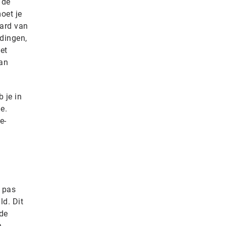
 de
oet je
aard van
dingen,
et
van
 je in
e.
e-
a pas
d. Dit
 de
n