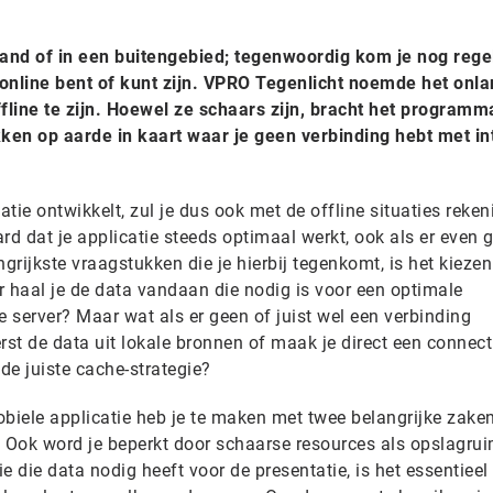
enland of in een buitengebied; tegenwoordig kom je nog reg
t online bent of kunt zijn. VPRO Tegenlicht noemde het onl
ffline te zijn. Hoewel ze schaars zijn, bracht het program
kken op aarde in kaart waar je geen verbinding hebt met in
tie ontwikkelt, zul je dus ook met de offline situaties reken
rd dat je applicatie steeds optimaal werkt, ook als er even 
grijkste vraagstukken die je hierbij tegenkomt, is het kiezen
r haal je de data vandaan die nodig is voor een optimale
 server? Maar wat als er geen of juist wel een verbinding
rst de data uit lokale bronnen of maak je direct een connect
 de juiste cache-strategie?
biele applicatie heb je te maken met twee belangrijke zaken
. Ook word je beperkt door schaarse resources als opslagrui
ie die data nodig heeft voor de presentatie, is het essentieel 