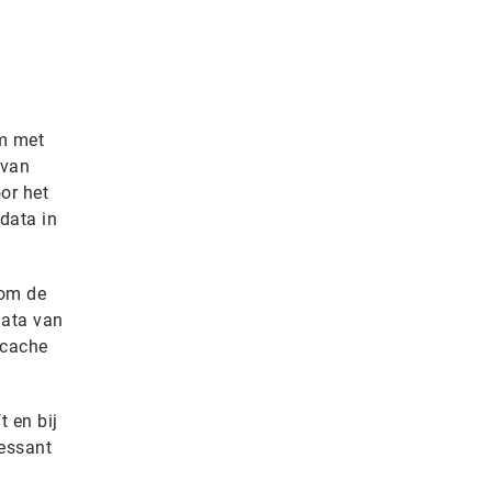
im met
 van
or het
data in
 om de
data van
 cache
 en bij
ressant