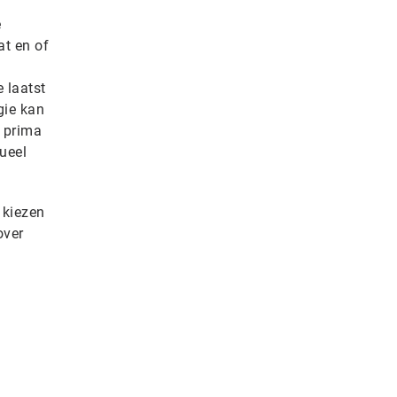
e
at en of
 laatst
gie kan
s prima
ueel
 kiezen
over