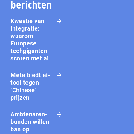
berichten
Kwestie van
integratie:
waarom
Europese
techgiganten
scoren met ai
Meta biedt ai-
tool tegen
‘Chinese’
prijzen
Amb­te­na­ren­
bon­den willen
ban op