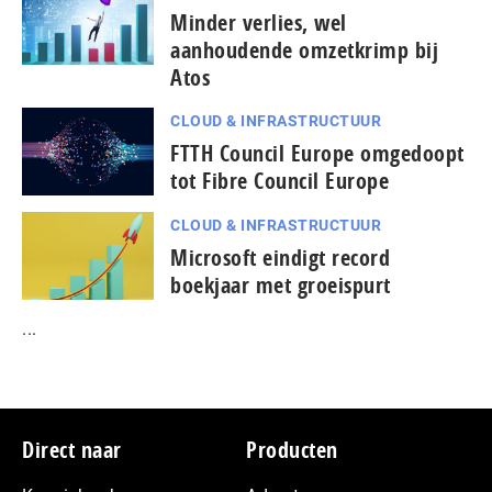
Minder verlies, wel
aanhoudende omzetkrimp bij
Atos
CLOUD & INFRASTRUCTUUR
FTTH Council Europe omgedoopt
tot Fibre Council Europe
CLOUD & INFRASTRUCTUUR
Microsoft eindigt record
boekjaar met groeispurt
...
Footer
Direct naar
Producten