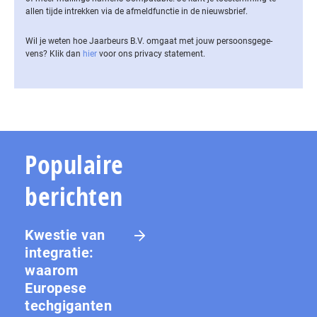
allen tijde intrekken via de af­meld­func­tie in de nieuwsbrief.
Wil je weten hoe Jaarbeurs B.V. omgaat met jouw per­soons­ge­ge­
vens? Klik dan
hier
voor ons privacy statement.
Populaire
berichten
Kwestie van
integratie:
waarom
Europese
techgiganten