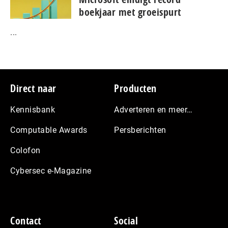
boekjaar met groeispurt
...
Footer
Direct naar
Producten
Kennisbank
Adverteren en meer…
Computable Awards
Persberichten
Colofon
Cybersec e-Magazine
Contact
Social