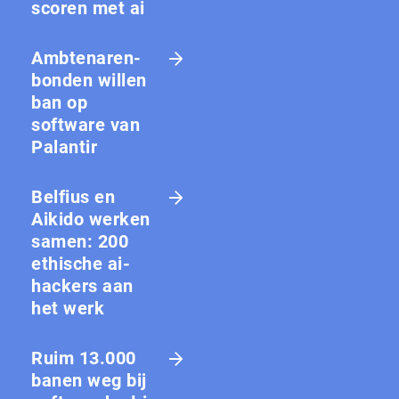
scoren met ai
Amb­te­na­ren­
bon­den willen
ban op
software van
Palantir
Belfius en
Aikido werken
samen: 200
ethische ai-
hackers aan
het werk
Ruim 13.000
banen weg bij