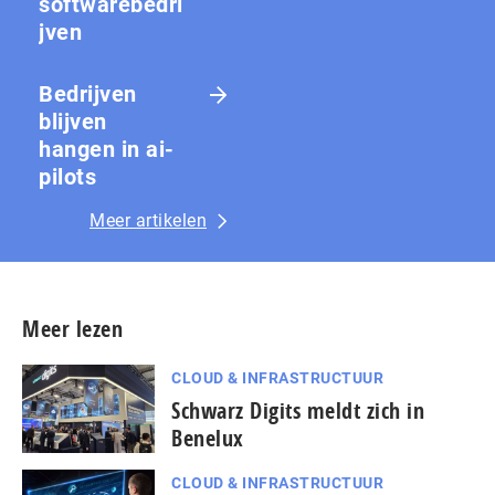
softwarebedri
jven
Bedrijven
blijven
hangen in ai-
pilots
Meer artikelen
Meer lezen
CLOUD & INFRASTRUCTUUR
Schwarz Digits meldt zich in
Benelux
CLOUD & INFRASTRUCTUUR