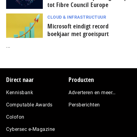
tot Fibre Council Europe
CLOUD & INFRASTRUCTUUR
Microsoft eindigt record
boekjaar met groeispurt
...
Footer
Direct naar
Producten
Kennisbank
Adverteren en meer…
Computable Awards
Persberichten
Colofon
Cybersec e-Magazine