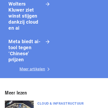
Wolters
Kluwer ziet
winst stijgen
dankzij cloud
en ai
Meta biedt ai-
tool tegen
‘Chinese’
prijzen
Meer artikelen
Meer lezen
CLOUD & INFRASTRUCTUUR