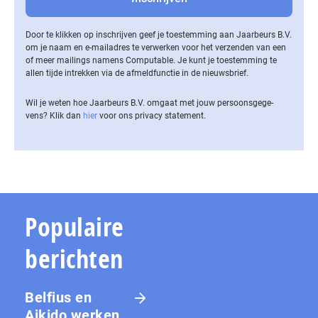
Door te klikken op inschrijven geef je toestemming aan Jaarbeurs B.V.
om je naam en e-mailadres te verwerken voor het verzenden van een
of meer mailings namens Computable. Je kunt je toestemming te
allen tijde intrekken via de af­meld­func­tie in de nieuwsbrief.
Wil je weten hoe Jaarbeurs B.V. omgaat met jouw per­soons­ge­ge­
vens? Klik dan
hier
voor ons privacy statement.
Populaire
berichten
Belfius en
Aikido werken