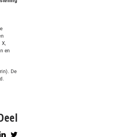
stelling
de
en
 X,
in en
rin). De
d.
Deel