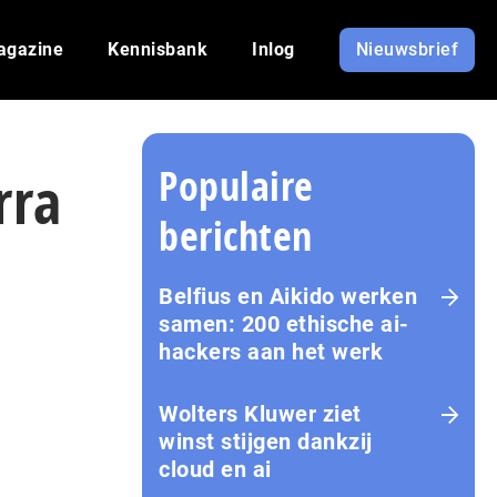
agazine
Kennisbank
Inlog
Nieuwsbrief
Populaire
rra
berichten
Belfius en Aikido werken
samen: 200 ethische ai-
hackers aan het werk
Wolters Kluwer ziet
winst stijgen dankzij
cloud en ai