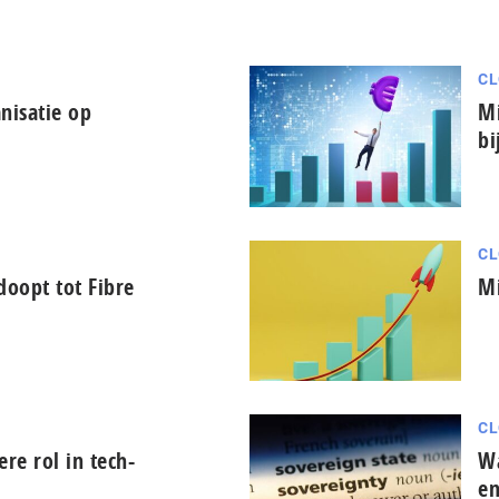
CL
nisatie op
Mi
bi
CL
oopt tot Fibre
Mi
CL
tere rol in tech-
Wa
en