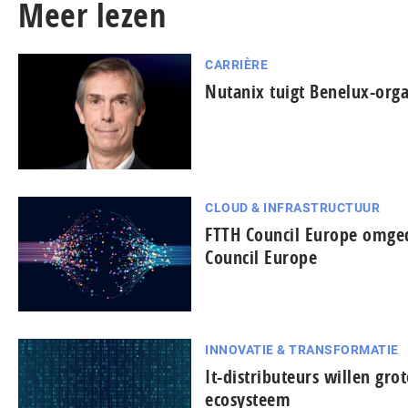
Meer lezen
CARRIÈRE
Nutanix tuigt Benelux-orga
CLOUD & INFRASTRUCTUUR
FTTH Council Europe omged
Council Europe
INNOVATIE & TRANSFORMATIE
It-dis­tri­bu­teurs willen gro
ecosysteem