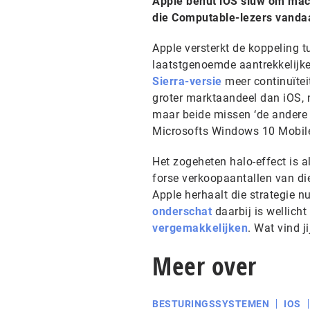
Apple benut iOS sluw om macO
die Computable-lezers vandaa
Apple versterkt de koppeling 
laatstgenoemde aantrekkelijk
Sierra-versie
meer continuïtei
groter marktaandeel dan iOS, 
maar beide missen ‘de andere 
Microsofts Windows 10 Mobile
Het zogeheten halo-effect is a
forse verkoopaantallen van di
Apple herhaalt die strategie 
onderschat
daarbij is wellicht
vergemakkelijken
. Wat vind ji
Meer over
BESTURINGSSYSTEMEN
IOS