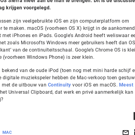
S Sierra meer aan de man te brengen. Dit is de discussie
g krijgen voorgelegd.
tussen zijn veelgebruikte iOS en zijn computerplatform om
er te maken. macOS (voorheen OS X) krijgt in de aankomen
t met iPhones en iPads. Google’s Android heeft weliswaar e
net zoals Microsofts Windows meer gebruikers heeft dan OS
kant’ van de continuïteitsschaal. Google’s Chrome OS is kle
 (voorheen Windows Phone) is zeer klein.
l bekend van de oude iPod (toen nog met mini harde schijf e
e digitale muziekspeler hebben de Mac-verkoop toen gestuw
nu met de uitbouw van
Continuity
voor iOS en macOS.
Meest
 het Universal Clipboard, dat werk en privé aanmerkelijk kan
j?
MAC