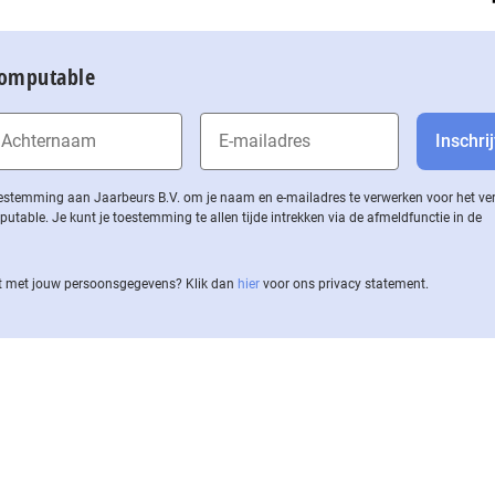
Computable
 toestemming aan Jaarbeurs B.V. om je naam en e-mailadres te verwerken voor het v
ble. Je kunt je toestemming te allen tijde intrekken via de af­meld­func­tie in de
 met jouw per­soons­ge­ge­vens? Klik dan
hier
voor ons privacy statement.