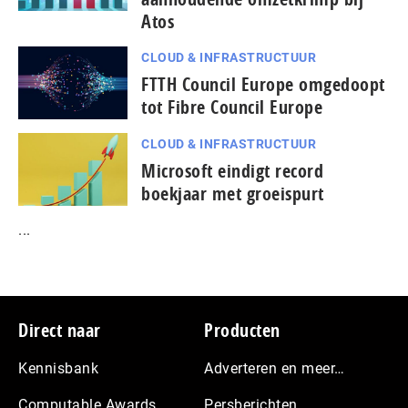
Atos
CLOUD & INFRASTRUCTUUR
FTTH Council Europe omgedoopt
tot Fibre Council Europe
CLOUD & INFRASTRUCTUUR
Microsoft eindigt record
boekjaar met groeispurt
...
Footer
Direct naar
Producten
Kennisbank
Adverteren en meer…
Computable Awards
Persberichten