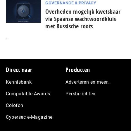
GOVERNANCE & PRIVACY
Overheden mogelijk kwetsbaar
via Spaanse wacht­woord­kluis
met Russische roots
...
Footer
Direct naar
Producten
Kennisbank
Adverteren en meer…
Computable Awards
Persberichten
Colofon
Cybersec e-Magazine