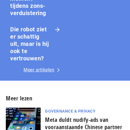
tijdens zons­
ver­duis­te­ring
Die robot ziet
er schattig
uit, maar is hij
ook te
vertrouwen?
Meer artikelen
Meer lezen
GOVERNANCE & PRIVACY
Meta duldt nudify-ads van
vooraanstaande Chinese partner