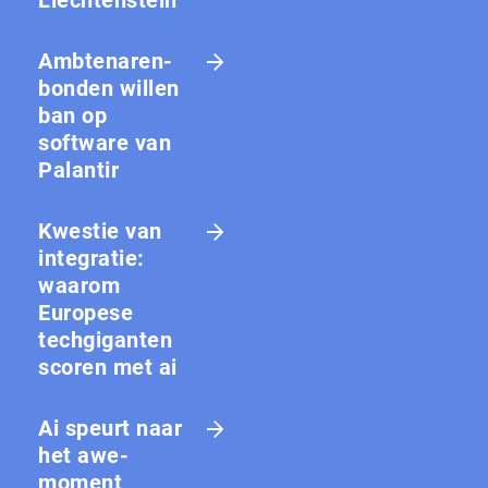
Amb­te­na­ren­
bon­den willen
ban op
software van
Palantir
Kwestie van
integratie:
waarom
Europese
techgiganten
scoren met ai
Ai speurt naar
het awe-
moment