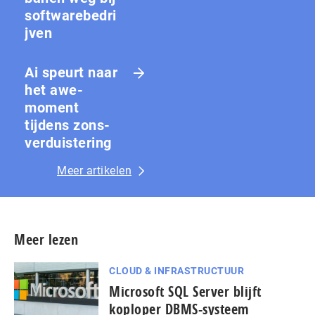
softwarebedri
jven
Ai speurt naar
het awe-
moment
tijdens zons­
ver­duis­te­ring
Meer artikelen
Meer lezen
CLOUD & INFRASTRUCTUUR
Microsoft SQL Server blijft
koploper DBMS-systeem