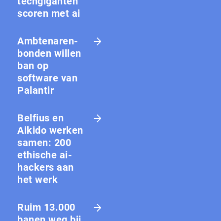
techgiganten
scoren met ai
Amb­te­na­ren­
bon­den willen
ban op
software van
Palantir
Belfius en
Aikido werken
samen: 200
ethische ai-
hackers aan
het werk
Ruim 13.000
banen weg bij