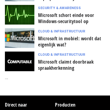
SECURITY & AWARENESS
Microsoft schort einde voor
Windows-securitytool op
CLOUD & INFRASTRUCTUUR
Microsoft in mobiel: wordt dat
eigenlijk wat?
CLOUD & INFRASTRUCTUUR
Microsoft claimt doorbraak
spraakherkenning
...
Footer
Direct naar
Producten