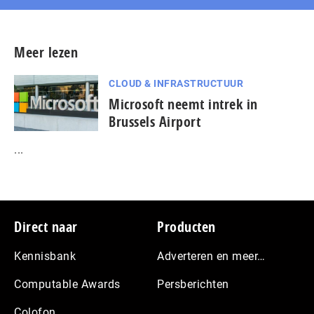
Meer lezen
CLOUD & INFRASTRUCTUUR
Microsoft neemt intrek in
Brussels Airport
...
Footer
Direct naar
Producten
Kennisbank
Adverteren en meer…
Computable Awards
Persberichten
Colofon