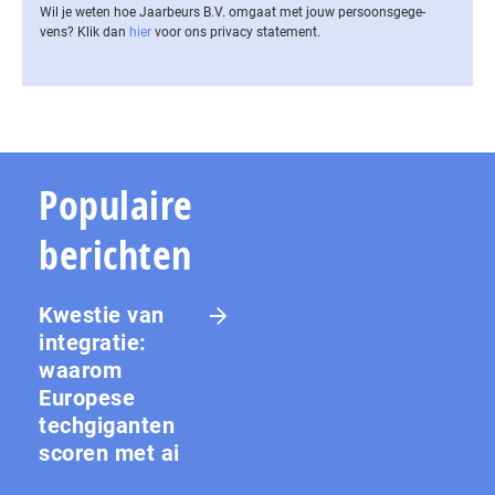
Wil je weten hoe Jaarbeurs B.V. omgaat met jouw per­soons­ge­ge­
vens? Klik dan
hier
voor ons privacy statement.
Populaire
berichten
Kwestie van
integratie:
waarom
Europese
techgiganten
scoren met ai