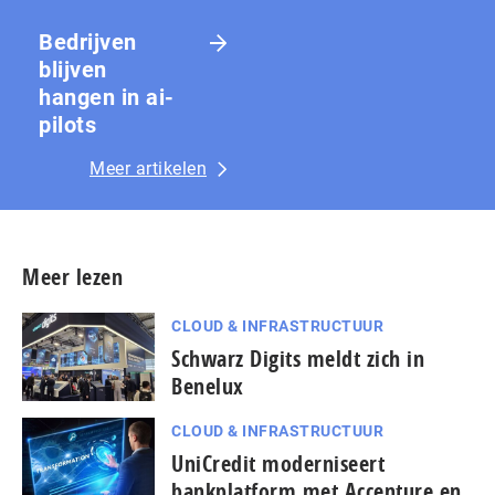
Bedrijven
blijven
hangen in ai-
pilots
Meer artikelen
Meer lezen
CLOUD & INFRASTRUCTUUR
Schwarz Digits meldt zich in
Benelux
CLOUD & INFRASTRUCTUUR
UniCredit moderniseert
bankplatform met Accenture en