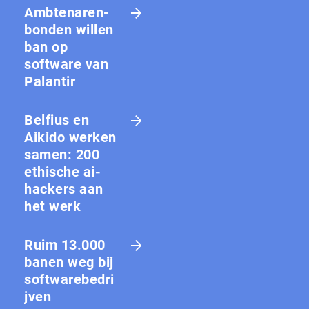
Amb­te­na­ren­
bon­den willen
ban op
software van
Palantir
Belfius en
Aikido werken
samen: 200
ethische ai-
hackers aan
het werk
Ruim 13.000
banen weg bij
softwarebedri
jven