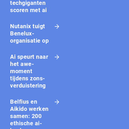
techgiganten
scoren met ai
Nutanix tuigt
Benelux-
organisatie op
Ai speurt naar
het awe-
moment
tijdens zons­
ver­duis­te­ring
Belfius en
Aikido werken
samen: 200
ethische ai-