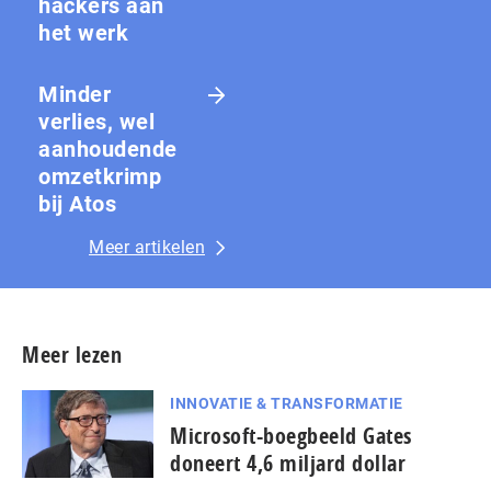
hackers aan
het werk
Minder
verlies, wel
aanhoudende
omzetkrimp
bij Atos
Meer artikelen
Meer lezen
INNOVATIE & TRANSFORMATIE
Microsoft-boegbeeld Gates
doneert 4,6 miljard dollar