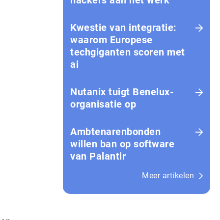
hackers aan het werk
Kwestie van integratie:
waarom Europese
techgiganten scoren met
ai
Nutanix tuigt Benelux-
organisatie op
Amb­te­na­ren­bon­den
willen ban op software
van Palantir
Meer artikelen