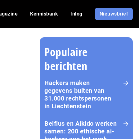
agazine
Kennisbank
Inlog
Nieuwsbrief
Populaire
berichten
Hackers maken
gegevens buiten van
31.000 rechtspersonen
in Liechtenstein
Belfius en Aikido werken
samen: 200 ethische ai-