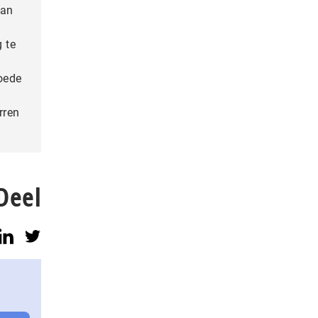
van
 te
oede
rren
Deel