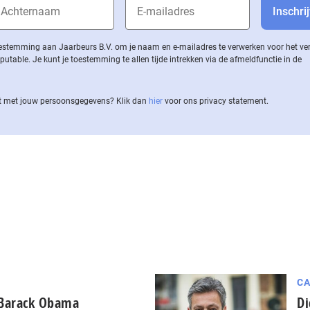
 toestemming aan Jaarbeurs B.V. om je naam en e-mailadres te verwerken voor het v
ble. Je kunt je toestemming te allen tijde intrekken via de af­meld­func­tie in de
 met jouw per­soons­ge­ge­vens? Klik dan
hier
voor ons privacy statement.
CA
 Barack Obama
Di