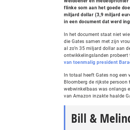
Weldoener en medeoprichter v
flinke som aan het goede doe
miljard dollar (3,9 miljard 
in een document dat werd in
In het document staat niet wi
die Gates samen met zijn vrou
al zo’n 35 miljard dollar aan 
ontwikkelingslanden probeert
van toenmalig president Bar
In totaal heeft Gates nog een 
Bloomberg de rijkste persoon 
webwinkelbaas was onlangs en
van Amazon inzakte haalde Ga
Bill & Meli