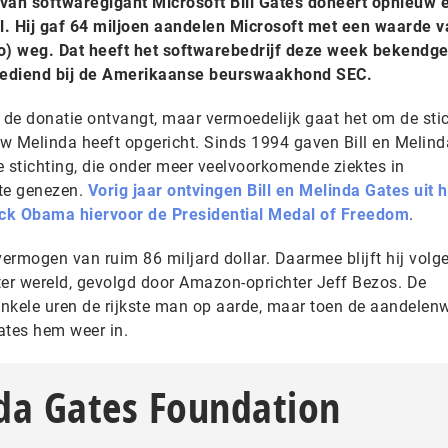
an softwaregigant Microsoft Bill Gates doneert opnieuw 
l. Hij gaf 64 miljoen aandelen Microsoft met een waarde v
euro) weg. Dat heeft het softwarebedrijf deze week bekend
gediend bij de Amerikaanse beurswaakhond SEC.
e de donatie ontvangt, maar vermoedelijk gaat het om de sti
w Melinda heeft opgericht. Sinds 1994 gaven Bill en Melin
de stichting, die onder meer veelvoorkomende ziektes in
 te genezen.
Vorig jaar ontvingen Bill en Melinda Gates uit
ack Obama hiervoor de Presidential Medal of Freedom
.
vermogen van ruim 86 miljard dollar. Daarmee blijft hij volg
ter wereld, gevolgd door Amazon-oprichter Jeff Bezos. De
kele uren de rijkste man op aarde, maar toen de aandelen
tes hem weer in.
nda Gates Foundation