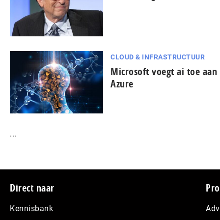
CLOUD & INFRASTRUCTUUR
Microsoft voegt ai toe aan
Azure
...
Footer
Direct naar
Pro
Kennisbank
Adv