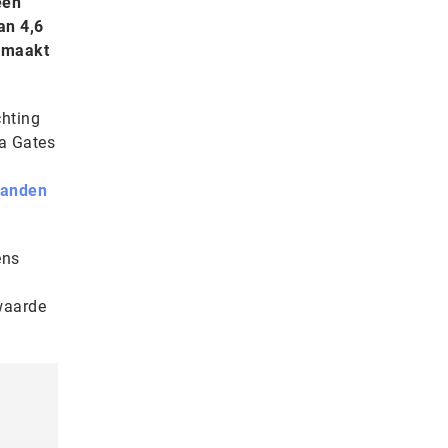
een
an 4,6
gemaakt
chting
da Gates
 handen
ens
waarde