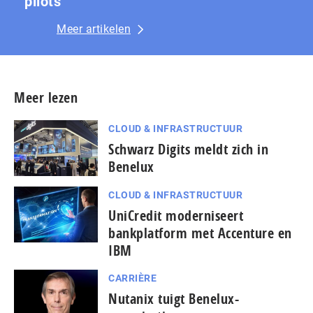
pilots
Meer artikelen
Meer lezen
CLOUD & INFRASTRUCTUUR
Schwarz Digits meldt zich in
Benelux
CLOUD & INFRASTRUCTUUR
UniCredit moderniseert
bankplatform met Accenture en
IBM
CARRIÈRE
Nutanix tuigt Benelux-