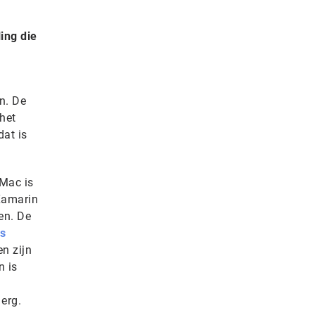
ling die
n. De
 het
dat is
 Mac is
Xamarin
en. De
s
en zijn
n is
 erg.