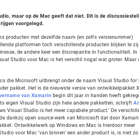
tudio, maar op de Mac geeft dat niet. Dit is de discussiestel
rijgen voorgelegd.
ens producten met dezelfde naam (en zelfs versienummer)
llende platformen toch verschillende producten blijken te zij
finesse, de andere keer een discrepantie in functionaliteit. In
sual Studio voor Mac is het verschil nogal wat groter. Maar 
s die Microsoft uitbrengt onder de naam Visual Studio for
der pakket. Het is de nieuwste versie van ontwikkelpakket 
vername van Xamarin
begin dit jaar in handen heeft gekreg
 eigen Visual Studio zijn hele andere pakketten, schrijft
Ar
ws Visual Studio is het meer capabele product.’ De verschill
ede dankzij open source-werk van Microsoft dat door Xamari
akket. Ontwikkelwerk op Windows en Mac is hierdoor meer
tudio voor Mac ‘van binnen’ een ander product is, is niet zo