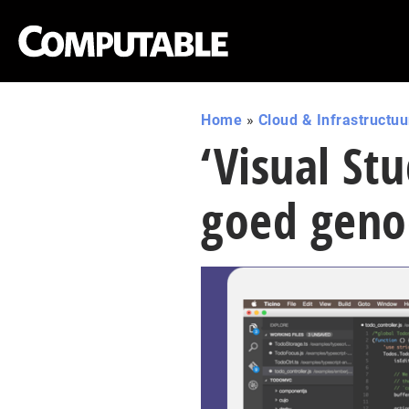
Home
»
Cloud & Infrastructuu
‘Visual St
goed geno