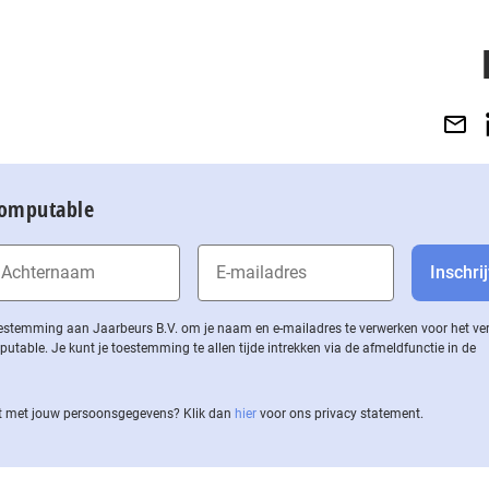
Computable
 toestemming aan Jaarbeurs B.V. om je naam en e-mailadres te verwerken voor het v
ble. Je kunt je toestemming te allen tijde intrekken via de af­meld­func­tie in de
 met jouw per­soons­ge­ge­vens? Klik dan
hier
voor ons privacy statement.