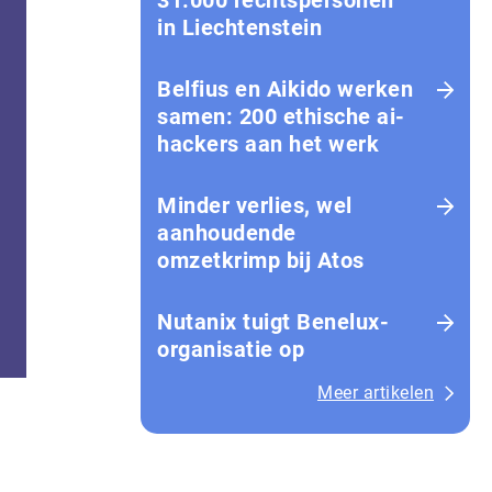
31.000 rechtspersonen
in Liechtenstein
Belfius en Aikido werken
samen: 200 ethische ai-
hackers aan het werk
Minder verlies, wel
aanhoudende
omzetkrimp bij Atos
Nutanix tuigt Benelux-
organisatie op
Meer artikelen