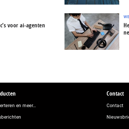
WE
c’s voor ai-agenten
He
ne
ducten
Contact
erteren en meer…
Contact
sberichten
Nieuwsbri