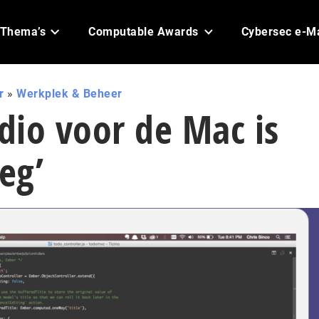
Thema’s
Computable Awards
Cybersec e-M
r
»
Werkplek & Beheer
udio voor de Mac is
eg’