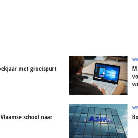
WE
oekjaar met groeispurt
Mi
vo
w
WE
 Vlaamse school naar
Bo