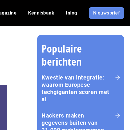
agazine
Kennisbank
Inlog
Nieuwsbrief
Populaire
berichten
Kwestie van integratie:
waarom Europese
techgiganten scoren met
ai
Hackers maken
gegevens buiten van