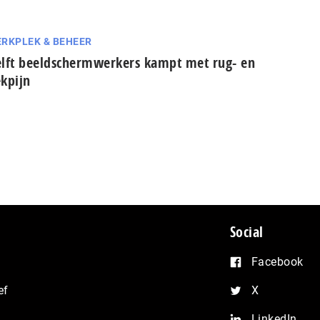
RKPLEK & BEHEER
lft beeldschermwerkers kampt met rug- en
kpijn
Social
Facebook
ef
X
LinkedIn