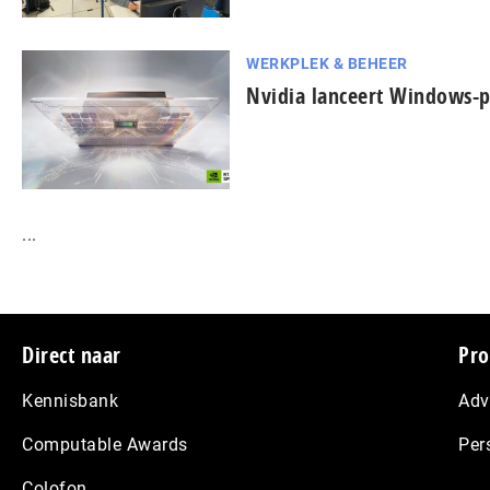
WERKPLEK & BEHEER
Nvidia lanceert Windows-p
...
Footer
Direct naar
Pro
Kennisbank
Adv
Computable Awards
Per
Colofon