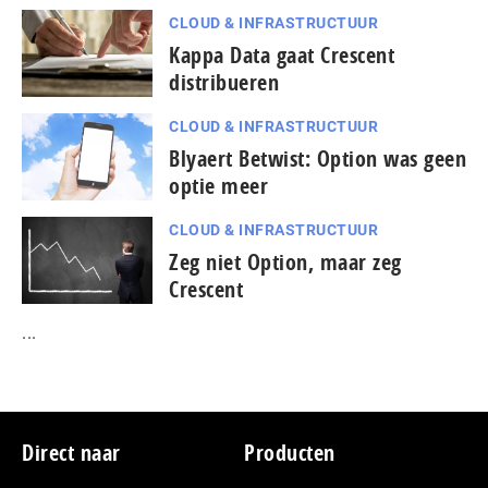
CLOUD & INFRASTRUCTUUR
Kappa Data gaat Crescent
distribueren
CLOUD & INFRASTRUCTUUR
Blyaert Betwist: Option was geen
optie meer
CLOUD & INFRASTRUCTUUR
Zeg niet Option, maar zeg
Crescent
...
Footer
Direct naar
Producten