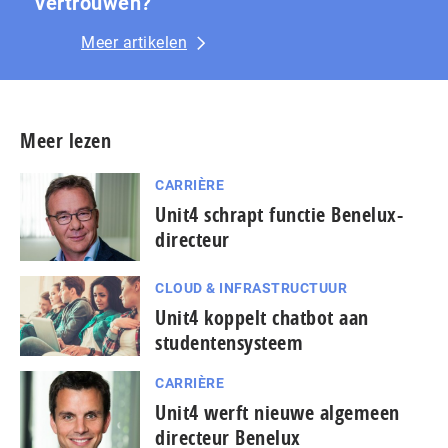
vertrouwen?
Meer artikelen
Meer lezen
CARRIÈRE
Unit4 schrapt functie Benelux-
directeur
CLOUD & INFRASTRUCTUUR
Unit4 koppelt chatbot aan
studentensysteem
CARRIÈRE
Unit4 werft nieuwe algemeen
directeur Benelux