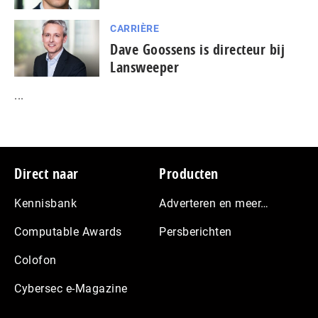
CARRIÈRE
Dave Goossens is directeur bij
Lansweeper
...
Footer
Direct naar
Producten
Kennisbank
Adverteren en meer…
Computable Awards
Persberichten
Colofon
Cybersec e-Magazine