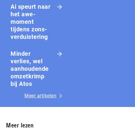
Ai speurt naar
het awe-
moment
tijdens zons­
ver­duis­te­ring
Minder
verlies, wel
aanhoudende
omzetkrimp
bij Atos
Meer artikelen
Meer lezen