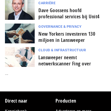
CARRIÈRE
Dave Goossens hoofd
professional services bij Unit4
GOVERNANCE & PRIVACY
New Yorkers investeren 130
miljoen in Lansweeper
CLOUD & INFRASTRUCTUUR
Lansweeper neemt
netwerkscanner Fing over
...
Footer
Direct naar
Producten