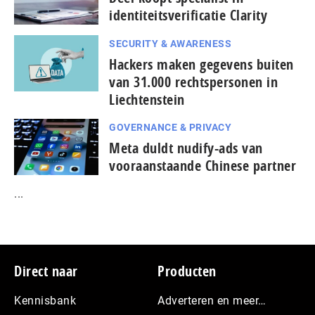
identiteitsverificatie Clarity
SECURITY & AWARENESS
Hackers maken gegevens buiten
van 31.000 rechtspersonen in
Liechtenstein
GOVERNANCE & PRIVACY
Meta duldt nudify-ads van
vooraanstaande Chinese partner
...
Footer
Direct naar
Producten
Kennisbank
Adverteren en meer…