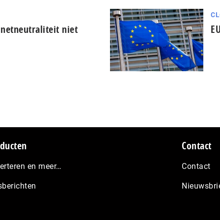
CL
netneutraliteit niet
EU
ducten
Contact
erteren en meer…
Contact
sberichten
Nieuwsbri