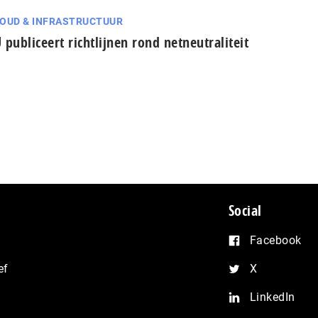
OUD & INFRASTRUCTUUR
 publiceert richtlijnen rond netneutraliteit
Social
Facebook
ef
X
LinkedIn