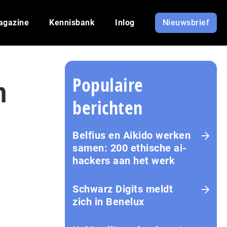
agazine
Kennisbank
Inlog
Nieuwsbrief
Populaire
n
berichten
Belfius en Aikido werken
samen: 200 ethische ai-
hackers aan het werk
Schwarz Digits meldt
zich in Benelux