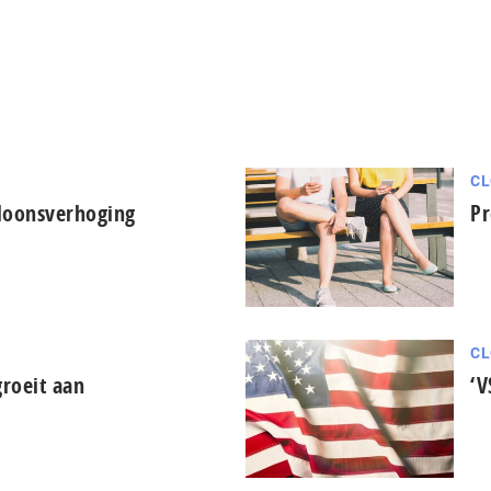
CL
loonsverhoging
Pr
CL
roeit aan
‘V