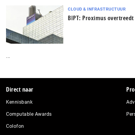
CLOUD & INFRASTRUCTUUR
BIPT: Proximus overtreedt 
...
Footer
Direct naar
Pro
Kennisbank
Adv
Computable Awards
Per
Colofon