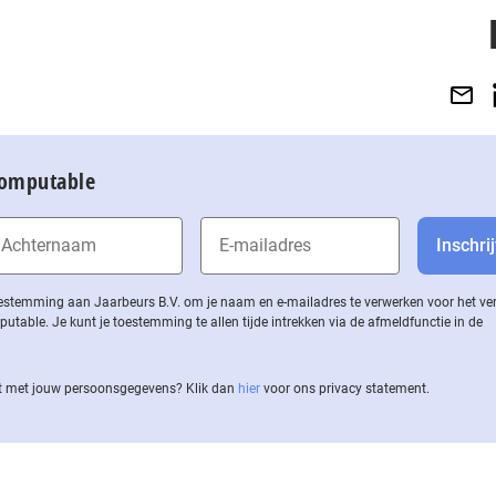
Computable
 toestemming aan Jaarbeurs B.V. om je naam en e-mailadres te verwerken voor het v
ble. Je kunt je toestemming te allen tijde intrekken via de af­meld­func­tie in de
 met jouw per­soons­ge­ge­vens? Klik dan
hier
voor ons privacy statement.