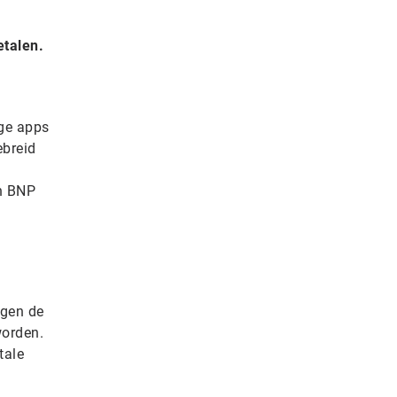
etalen.
ige apps
ebreid
en BNP
egen de
worden.
tale