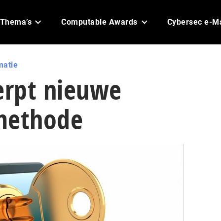
Thema’s
Computable Awards
Cybersec e-M
matie
rpt nieuwe
methode