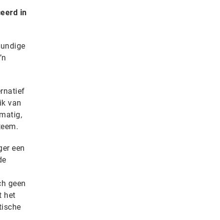
eerd in
kundige
’n
rnatief
ik van
matig,
teem.
ger een
de
ch geen
t het
tische