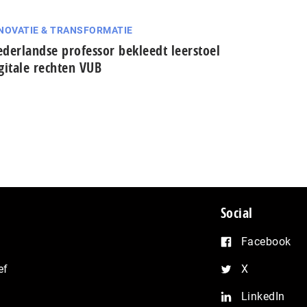
NOVATIE & TRANSFORMATIE
derlandse professor bekleedt leerstoel
gitale rechten VUB
Social
Facebook
ef
X
LinkedIn