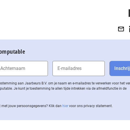
Computable
 toestemming aan Jaarbeurs B.V. om je naam en e-mailadres te verwerken voor het v
ble. Je kunt je toestemming te allen tijde intrekken via de af­meld­func­tie in de
 met jouw per­soons­ge­ge­vens? Klik dan
hier
voor ons privacy statement.