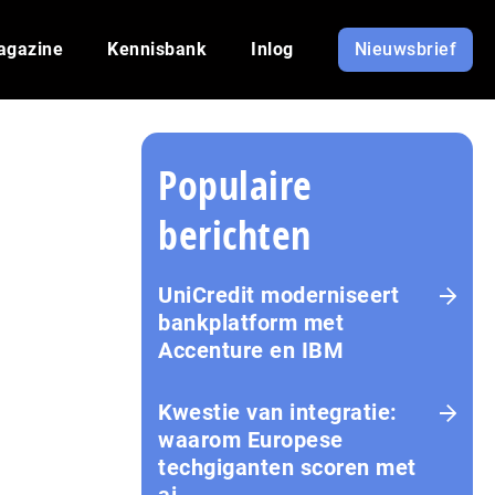
agazine
Kennisbank
Inlog
Nieuwsbrief
Populaire
berichten
UniCredit moderniseert
bankplatform met
Accenture en IBM
Kwestie van integratie:
waarom Europese
techgiganten scoren met