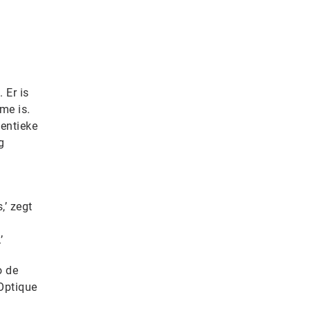
 Er is
me is.
dentieke
g
,’ zegt
’
o de
 Optique