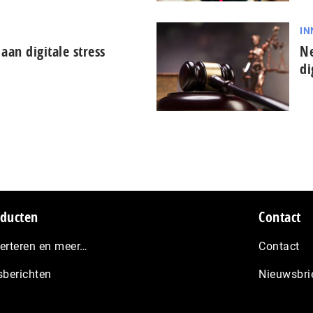
IN
aan digitale stress
Ne
di
ducten
Contact
erteren en meer…
Contact
sberichten
Nieuwsbri