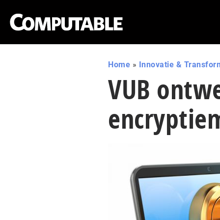
Home
»
Innovatie & Transfor
VUB ontwe
encryptie