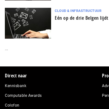
CLOUD & INFRASTRUCTUUR
Eén op de drie Belgen lijdt 
...
Footer
Direct naar
Pro
Kennisbank
Adv
Computable Awards
Per
Colofon