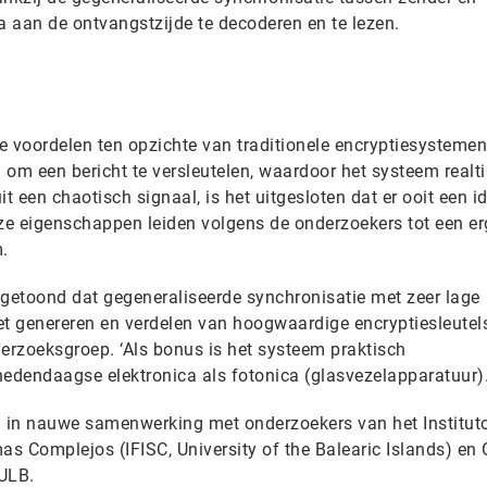
a aan de ontvangstzijde te decoderen en te lezen.
 voordelen ten opzichte van traditionele encryptiesystemen.
g om een bericht te versleutelen, waardoor het systeem realti
t een chaotisch signaal, is het uitgesloten dat er ooit een i
e eigenschappen leiden volgens de onderzoekers tot een er
.
getoond dat gegeneraliseerde synchronisatie met zeer lage
het genereren en verdelen van hoogwaardige encryptiesleutels
derzoeksgroep. ‘Als bonus is het systeem praktisch
dendaagse elektronica als fotonica (glasvezelapparatuur).
 in nauwe samenwerking met onderzoekers van het Institut
emas Complejos (IFISC, University of the Balearic Islands) en
 ULB.