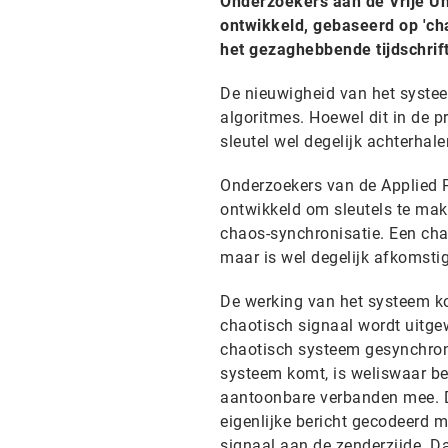
Onderzoekers aan de Vrije Un
ontwikkeld, gebaseerd op 'cha
het gezaghebbende tijdschrift
De nieuwigheid van het systee
algoritmes. Hoewel dit in de p
sleutel wel degelijk achterha
Onderzoekers van de Applied 
ontwikkeld om sleutels te mak
chaos-synchronisatie. Een chao
maar is wel degelijk afkomsti
De werking van het systeem ko
chaotisch signaal wordt uitg
chaotisch systeem gesynchroni
systeem komt, is weliswaar be
aantoonbare verbanden mee. Di
eigenlijke bericht gecodeerd m
signaal aan de zenderzijde. D