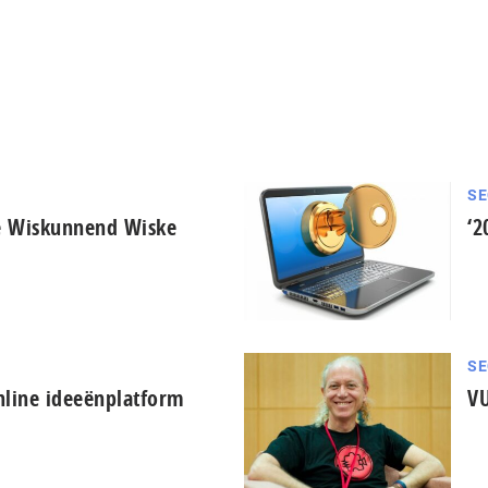
SE
le Wiskunnend Wiske
‘2
SE
nline ideeënplatform
VU