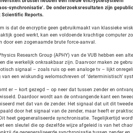
iversiteit Brussel hebben een nieuw encryptiesysteem
os-synchronisatie'. De onderzoeksresultaten zijn gepublic
 Scientific Reports.
m is dat de encryptie geen gebruikmaakt van klassieke wis
raktijk goed werkt, kan een voldoende krachtige computer zo
len door een zogenaamde brute force-aanval.
Physics Research Group (APHY) van de VUB hebben een alte
en die werkelijk onkraakbaar zijn. Daarvoor maken ze gebru
tisch signaal – zoals ruis op een analoge tv – lijkt onregel
g van een wiskundig welomschreven of ‘deterministisch’ sys
mt er – kort gezegd – op neer dat tussen zender en ontvan
ewisseld. Daardoor wordt aan de ontvangende kant een twee
seerd met dat van de zender. Het signaal dat uit dit tweede
paald door het signaal van de zender, maar heeft er praktis
t heet gegeneraliseerde synchronisatie. Tegelijkertijd word
et een sleutel die op dezelfde wijze afgeleid is van het chao
ankzij de gegeneraliseerde synchronisatie tussen zender en