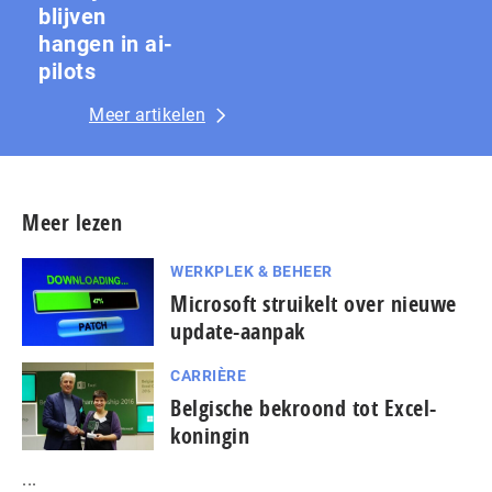
blijven
hangen in ai-
pilots
Meer artikelen
Meer lezen
WERKPLEK & BEHEER
Microsoft struikelt over nieuwe
update-aanpak
CARRIÈRE
Belgische bekroond tot Excel-
koningin
...