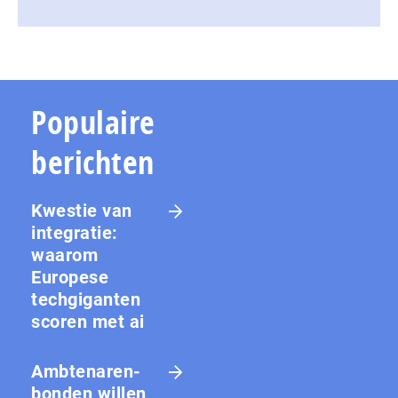
Populaire
berichten
Kwestie van
integratie:
waarom
Europese
techgiganten
scoren met ai
Amb­te­na­ren­
bon­den willen