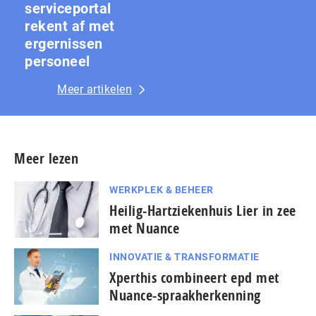
serviceportal
rekent af met
ergernissen
personeel
Meer artikelen
Meer lezen
WERKPLEK & BEHEER
Heilig-Hartziekenhuis Lier in zee
met Nuance
INNOVATIE & TRANSFORMATIE
Xperthis combineert epd met
Nuance-spraakherkenning