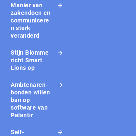
Manier van
zakendoen en
communicere
n sterk
veranderd
Stijn Blomme
richt Smart
Lions op
Amb­te­na­ren­
bon­den willen
ban op
software van
Palantir
Self-