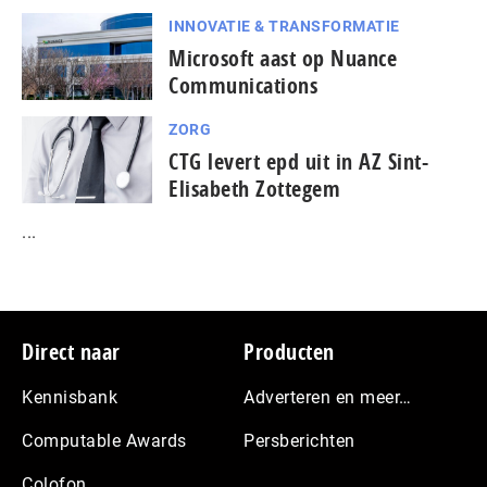
INNOVATIE & TRANSFORMATIE
Microsoft aast op Nuance
Communications
ZORG
CTG levert epd uit in AZ Sint-
Elisabeth Zottegem
...
Footer
Direct naar
Producten
Kennisbank
Adverteren en meer…
Computable Awards
Persberichten
Colofon