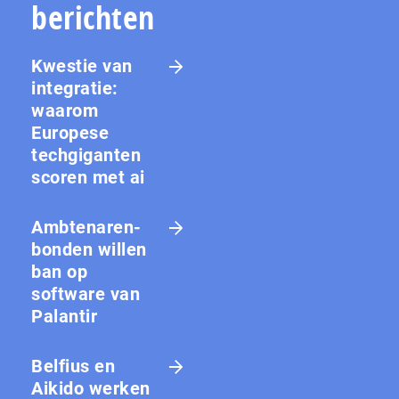
berichten
Kwestie van
integratie:
waarom
Europese
techgiganten
scoren met ai
Amb­te­na­ren­
bon­den willen
ban op
software van
Palantir
Belfius en
Aikido werken