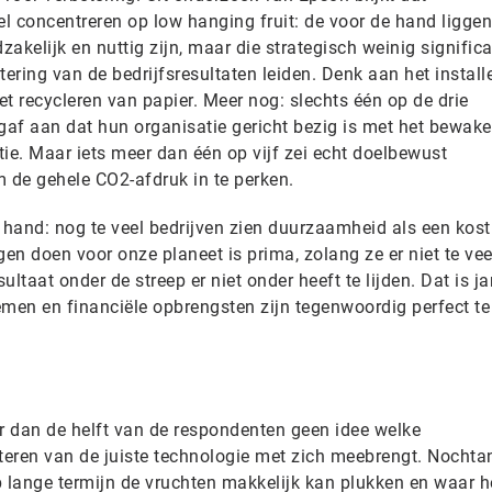
l concentreren op low hanging fruit: de voor de hand ligge
akelijk en nuttig zijn, maar die strategisch weinig significa
etering van de bedrijfsresultaten leiden. Denk aan het install
et recycleren van papier. Meer nog: slechts één op de drie
af aan dat hun organisatie gericht bezig is met het bewak
ntie. Maar iets meer dan één op vijf zei echt doelbewust
 de gehele CO2-afdruk in te perken.
 hand: nog te veel bedrijven zien duurzaamheid als een kost
gen doen voor onze planeet is prima, zolang ze er niet te vee
sultaat onder de streep er niet onder heeft te lijden. Dat is j
emen en financiële opbrengsten zijn tegenwoordig perfect te
 dan de helft van de respondenten geen idee welke
eren van de juiste technologie met zich meebrengt. Nochtan
p lange termijn de vruchten makkelijk kan plukken en waar h