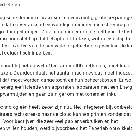
verbeteren.
ologische domeinen waar snel en eenvoudig grote besparing
n dat op verrassend eenvoudige manieren die echter nog alti
ijn doorgedrongen. Zo zijn in minder dan de helft van de bed
aard ingesteld op dubbelzijdig afdrukken, wat in een klap he
k het inzetten van de nieuwste inkjettechnologieën kan de k
ik gigantisch inperken.
ebaat bij het aanschaffen van multifunctionals, machines 
faxen. Daardoor daalt het aantal machines dat moet ingezet
al dat moet worden aangekocht en hun beheerskosten. Er wo
 energie-efficiëntie van apparaten: apparaten met een Energ
opwarmtijden en gaan zuiniger om met toners en inkt.
chnologieën heeft zeker zijn nut. Het integreren bijvoorbeel
inters rechtstreeks naar de cloud kunnen printen zonder dat 
. Voor bedrijven die zeer veel papier verbruiken en het
en willen houden, werd bijvoorbeeld het Paperlab ontwikkeld