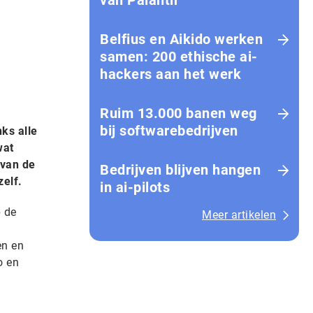
van Palantir
Belfius en Aikido werken
samen: 200 ethische ai-
hackers aan het werk
Ruim 13.000 banen weg
bij softwarebedrijven
ks alle
wat
 van de
Bedrijven blijven hangen
zelf.
in ai-pilots
p de
Meer artikelen
en en
o en