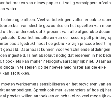
or het maken van nieuw papier uit veilig versnipperd afvalp
an water.
technologie alleen. Veel verbeteringen vallen er ook te rape
t doorbreken van slechte gewoontes en het opzetten van nieu
eld uit het onderzoek dat 8 procent van alle afgedrukte docu
gehaald. Door het installeren van een secure pull printing-
ter pas afgedrukt nadat de gebruiker zijn pincode heeft i
eft gehaald. Daarnaast kunnen voor verschillende afdelingen
den ingesteld. Is het absoluut nodig dat iedereen in het bedr
 Of booklets kan maken? Hoogstwaarschijnlijk niet. Daarnaa
d quota in te stellen op de hoeveelheid materiaal die elke
k kan afdrukken.
en moeten werknemers sensibiliseren en het recycleren van en
nkt aanmoedigen. Spreek ook met leveranciers af hoe zij het
iaal precies willen aanpakken en schakel zo veel mogelijk o