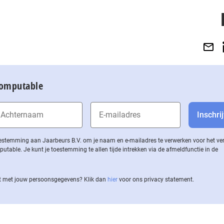
Computable
 toestemming aan Jaarbeurs B.V. om je naam en e-mailadres te verwerken voor het v
ble. Je kunt je toestemming te allen tijde intrekken via de af­meld­func­tie in de
 met jouw per­soons­ge­ge­vens? Klik dan
hier
voor ons privacy statement.