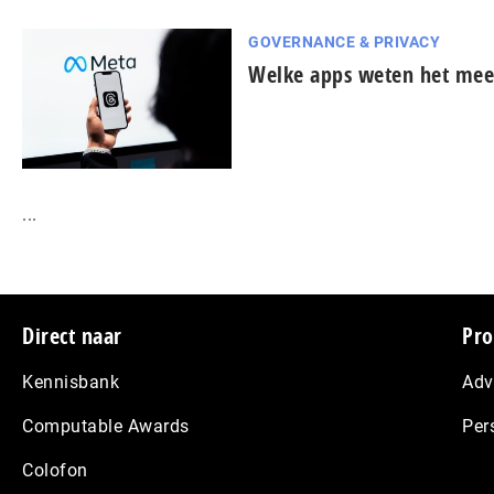
GOVERNANCE & PRIVACY
Welke apps weten het mees
...
Footer
Direct naar
Pro
Kennisbank
Adv
Computable Awards
Per
Colofon