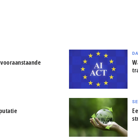
DA
 vooraanstaande
Wa
tr
SE
putatie
Ee
st