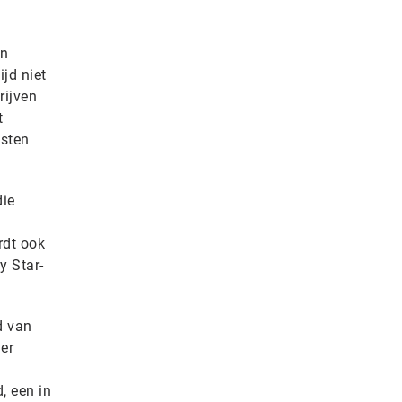
en
jd niet
rijven
t
osten
die
rdt ook
y Star-
d van
er
, een in