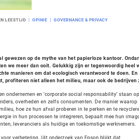
EN LEESTIJD
OPINIE
GOVERNANCE & PRIVACY
 al gewezen op de mythe van het papierloze kantoor. Ondan
ten we meer dan ooit. Gelukkig zijn er tegenwoordig heel 
chte manieren om dat ecologisch verantwoord te doen. En
, profiteren niet alleen het milieu, maar ook de bedrijven 
oen ondernemen en ‘corporate social responsability’ staan o
leiders, overheden en zelfs consumenten. De manier waarop
lieu, hoe ze hun afval proberen in te perken en te recycler
rgie in hun processen te integreren, bepaalt mee hun imag
lanten, leveranciers als huidige en toekomstige werknemers.
 voor verbetering. Uit onderzoek van Epson blijkt dat