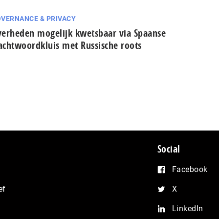
VERNANCE & PRIVACY
erheden mogelijk kwetsbaar via Spaanse
cht­woord­kluis met Russische roots
Social
Facebook
ef
X
LinkedIn