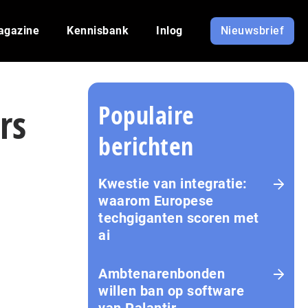
agazine
Kennisbank
Inlog
Nieuwsbrief
Populaire
rs
berichten
Kwestie van integratie:
waarom Europese
techgiganten scoren met
ai
Amb­te­na­ren­bon­den
willen ban op software