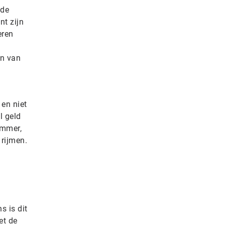
nde
nt zijn
eren
en van
 en niet
l geld
ammer,
 rijmen.
s is dit
et de