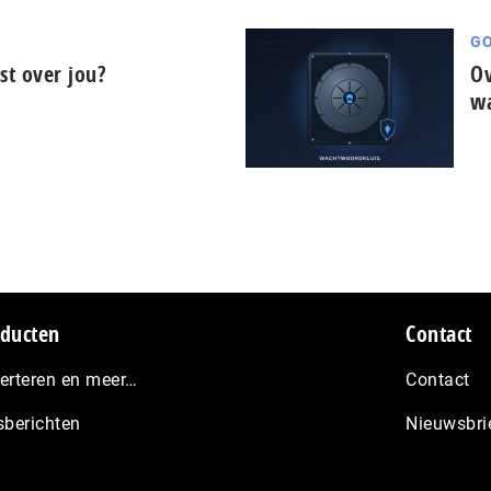
GO
t over jou?
Ov
wa
ducten
Contact
erteren en meer…
Contact
sberichten
Nieuwsbri