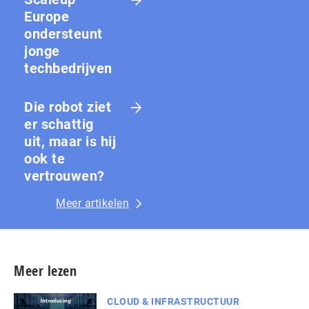
Europe
ondersteunt
jonge
techbedrijven
Die robot ziet
er schattig
uit, maar is hij
ook te
vertrouwen?
Meer artikelen
Meer lezen
CLOUD & INFRASTRUCTUUR