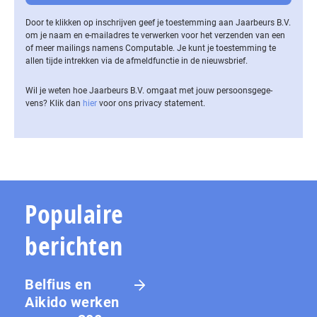
Door te klikken op inschrijven geef je toestemming aan Jaarbeurs B.V.
om je naam en e-mailadres te verwerken voor het verzenden van een
of meer mailings namens Computable. Je kunt je toestemming te
allen tijde intrekken via de af­meld­func­tie in de nieuwsbrief.
Wil je weten hoe Jaarbeurs B.V. omgaat met jouw per­soons­ge­ge­
vens? Klik dan
hier
voor ons privacy statement.
Populaire
berichten
Belfius en
Aikido werken