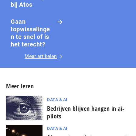
bij Atos
Gaan
topwisselinge
n te snel of is
het terecht?
Meer artikelen
Meer lezen
DATA & AI
Bedrijven blijven hangen in ai-
pilots
DATA & AI