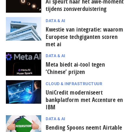
Ai speurt naar het awe-moment
tijdens zons­ver­duis­te­ring
DATA & AI
Kwestie van integratie: waarom
Europese techgiganten scoren
met ai
DATA & AI
Meta biedt ai-tool tegen
‘Chinese’ prijzen
CLOUD & INFRASTRUCTUUR
UniCredit moderniseert
bankplatform met Accenture en
IBM
DATA & AI
Bending Spoons neemt Airtable