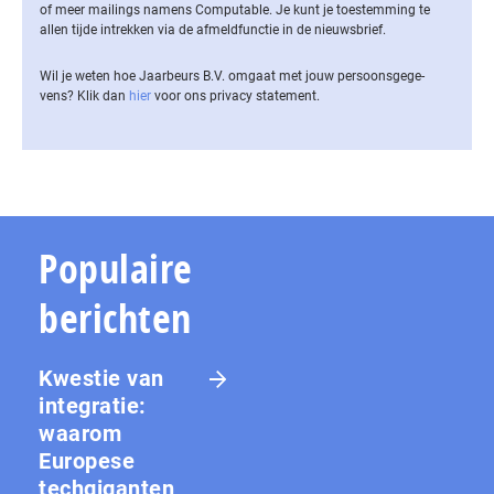
of meer mailings namens Computable. Je kunt je toestemming te
allen tijde intrekken via de af­meld­func­tie in de nieuwsbrief.
Wil je weten hoe Jaarbeurs B.V. omgaat met jouw per­soons­ge­ge­
vens? Klik dan
hier
voor ons privacy statement.
Populaire
berichten
Kwestie van
integratie:
waarom
Europese
techgiganten