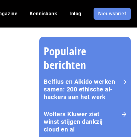
agazine
Kennisbank
Inlog
Nieuwsbrief
Populaire
berichten
Belfius en Aikido werken
samen: 200 ethische ai-
hackers aan het werk
Wolters Kluwer ziet
winst stijgen dankzij
cloud en ai