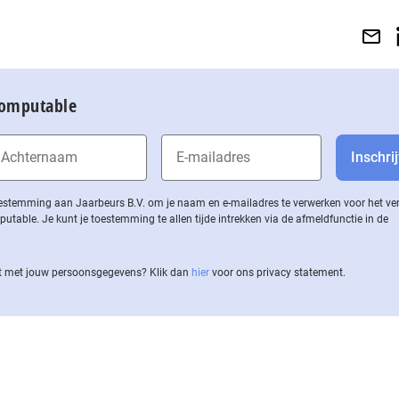
Computable
 toestemming aan Jaarbeurs B.V. om je naam en e-mailadres te verwerken voor het v
ble. Je kunt je toestemming te allen tijde intrekken via de af­meld­func­tie in de
 met jouw per­soons­ge­ge­vens? Klik dan
hier
voor ons privacy statement.