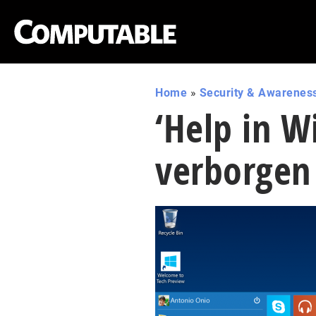
Home
»
Security & Awarenes
‘Help in 
verborgen 