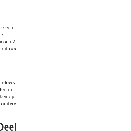
e
ie een
de
ussen 7
Windows
Windows
en in
eken op
e andere
Deel