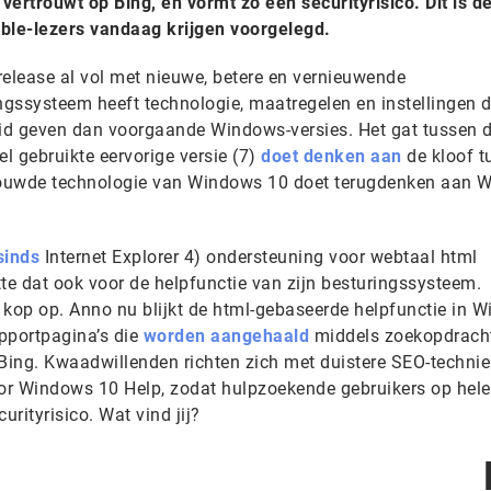
vertrouwt op Bing, en vormt zo een securityrisico. Dit is d
able-lezers vandaag krijgen voorgelegd.
 release al vol met nieuwe, betere en vernieuwende
ngssysteem heeft technologie, maatregelen en instellingen d
eid geven dan voorgaande Windows-versies. Het gat tussen 
el gebruikte eervorige versie (7)
doet denken aan
de kloof t
bouwde technologie van Windows 10 doet terugdenken aan 
sinds
Internet Explorer 4) ondersteuning voor webtaal html
e dat ook voor de helpfunctie van zijn besturingssysteem.
 kop op. Anno nu blijkt de html-gebaseerde helpfunctie in 
pportpagina’s die
worden aangehaald
middels zoekopdracht
 Bing. Kwaadwillenden richten zich met duistere SEO-techni
oor Windows 10 Help, zodat hulpzoekende gebruikers op hel
urityrisico. Wat vind jij?