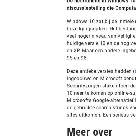
De helpfunctie in Windows 10 
discussiestelling die Comput
Windows 10 zat bij de initiële
beveilgingsopties. Het besturi
veel hoger niveau van veiligh
huidige versie 10 en de nog ve
en XP. Maar een andere inge
95 en 98.
Deze antieke versies hadden (
ingebouwd en Microsoft benutt
Securityzorgen staken toen de
10 neer te komen op online-su
Microsofts Google-alternatief
de gebruikte search strings v
sites uitkomen. Een serieus sec
Meer over