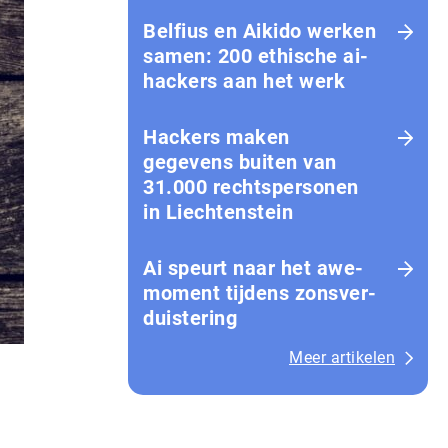
Belfius en Aikido werken
samen: 200 ethische ai-
hackers aan het werk
Hackers maken
gegevens buiten van
31.000 rechtspersonen
in Liechtenstein
Ai speurt naar het awe-
moment tijdens zons­ver­
duis­te­ring
Meer artikelen