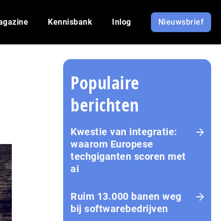
agazine
Kennisbank
Inlog
Nieuwsbrief
Populaire
berichten
Kwestie van integratie:
waarom Europese
techgiganten scoren met
ai
Ruim 13.000 banen weg
bij softwarebedrijven