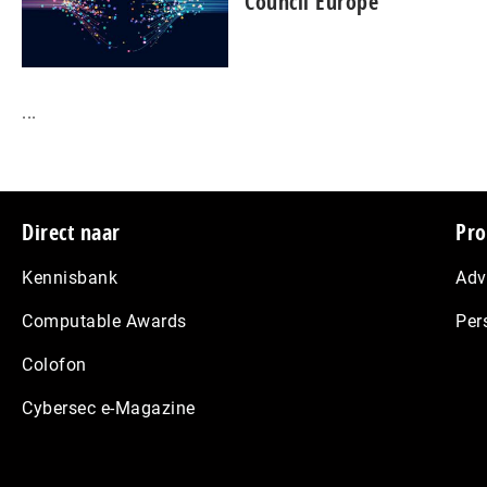
Council Europe
...
Footer
Direct naar
Pro
Kennisbank
Adv
Computable Awards
Per
Colofon
Cybersec e-Magazine