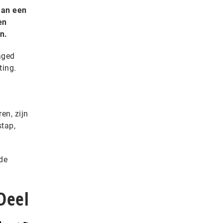
aan een
en
n.
aged
ting.
en, zijn
stap,
de
Deel