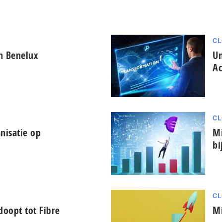
CL
in Benelux
Un
Ac
CL
nisatie op
Mi
bi
CL
oopt tot Fibre
Mi