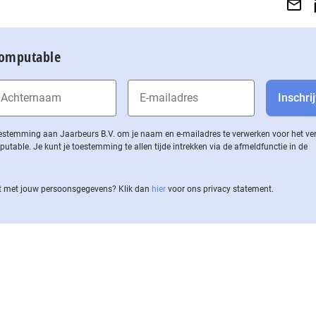
Computable
 toestemming aan Jaarbeurs B.V. om je naam en e-mailadres te verwerken voor het v
ble. Je kunt je toestemming te allen tijde intrekken via de af­meld­func­tie in de
 met jouw per­soons­ge­ge­vens? Klik dan
hier
voor ons privacy statement.