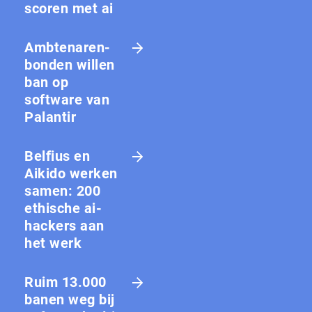
scoren met ai
Amb­te­na­ren­
bon­den willen
ban op
software van
Palantir
Belfius en
Aikido werken
samen: 200
ethische ai-
hackers aan
het werk
Ruim 13.000
banen weg bij