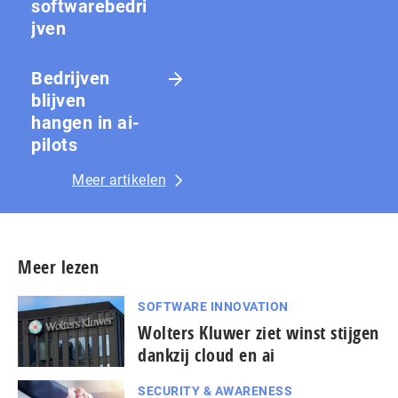
softwarebedri
jven
Bedrijven
blijven
hangen in ai-
pilots
Meer artikelen
Meer lezen
SOFTWARE INNOVATION
Wolters Kluwer ziet winst stijgen
dankzij cloud en ai
SECURITY & AWARENESS