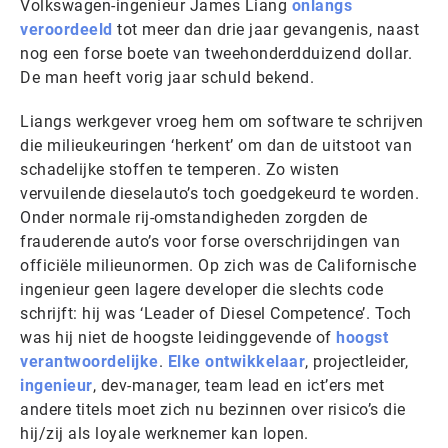
Volkswagen-ingenieur James Liang
onlangs
veroordeeld
tot meer dan drie jaar gevangenis, naast
nog een forse boete van tweehonderdduizend dollar.
De man heeft vorig jaar schuld bekend.
Liangs werkgever vroeg hem om software te schrijven
die milieukeuringen ‘herkent’ om dan de uitstoot van
schadelijke stoffen te temperen. Zo wisten
vervuilende dieselauto’s toch goedgekeurd te worden.
Onder normale rij-omstandigheden zorgden de
frauderende auto’s voor forse overschrijdingen van
officiële milieunormen. Op zich was de Californische
ingenieur geen lagere developer die slechts code
schrijft: hij was ‘Leader of Diesel Competence’. Toch
was hij niet de hoogste leidinggevende of
hoogst
verantwoordelijke
.
Elke ontwikkelaar
, projectleider,
ingenieur
, dev-manager, team lead en ict’ers met
andere titels moet zich nu bezinnen over risico’s die
hij/zij als loyale werknemer kan lopen.