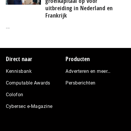
groeikapitaal op voor
uitbreiding in Nederland en
Frankrijk
...
Footer
Direct naar
Producten
Kennisbank
Adverteren en meer…
Computable Awards
Persberichten
Colofon
Cybersec e-Magazine