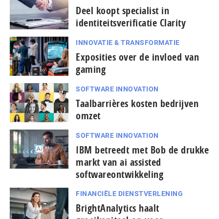
Deel koopt specialist in
identiteitsverificatie Clarity
INNOVATIE & TRANSFORMATIE
Exposities over de invloed van
gaming
SOFTWARE INNOVATION
Taal­bar­ri­è­res kosten bedrijven
omzet
SOFTWARE INNOVATION
IBM betreedt met Bob de drukke
markt van ai assisted
softwareontwikkeling
FINANCIËLE DIENSTVERLENING
BrightAnalytics haalt