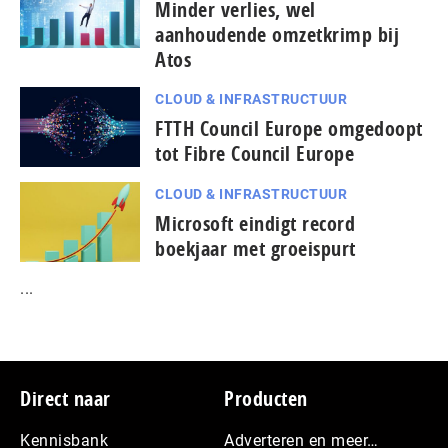
Minder verlies, wel
aanhoudende omzetkrimp bij
Atos
CLOUD & INFRASTRUCTUUR
FTTH Council Europe omgedoopt
tot Fibre Council Europe
CLOUD & INFRASTRUCTUUR
Microsoft eindigt record
boekjaar met groeispurt
...
Footer
Direct naar
Producten
Kennisbank
Adverteren en meer…