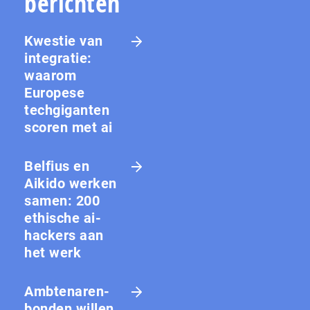
berichten
Kwestie van
integratie:
waarom
Europese
techgiganten
scoren met ai
Belfius en
Aikido werken
samen: 200
ethische ai-
hackers aan
het werk
Amb­te­na­ren­
bon­den willen