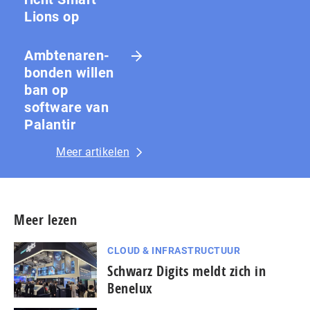
Lions op
Amb­te­na­ren­
bon­den willen
ban op
software van
Palantir
Meer artikelen
Meer lezen
CLOUD & INFRASTRUCTUUR
Schwarz Digits meldt zich in
Benelux