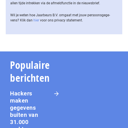
allen tijde intrekken via de af­meld­func­tie in de nieuwsbrief.
Wil je weten hoe Jaarbeurs B.V. omgaat met jouw per­soons­ge­ge­
vens? Klik dan
hier
voor ons privacy statement.
Populaire
berichten
Hackers
maken
gegevens
buiten van
31.000